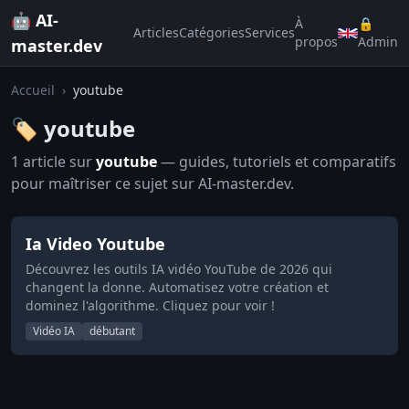
🤖 AI-
À
🔒
Articles
Catégories
Services
propos
Admin
master.dev
Accueil
›
youtube
🏷️ youtube
1 article sur
youtube
— guides, tutoriels et comparatifs
pour maîtriser ce sujet sur AI-master.dev.
Ia Video Youtube
Découvrez les outils IA vidéo YouTube de 2026 qui
changent la donne. Automatisez votre création et
dominez l'algorithme. Cliquez pour voir !
Vidéo IA
débutant