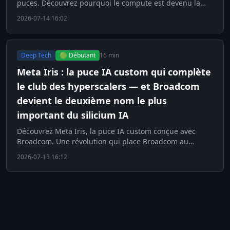
puces. Découvrez pourquoi le compute est devenu la
ressource la plus rare de la planète IA.
2026-07-14 16:02
Deep Tech
🟢 Débutant
16 min
Meta Iris : la puce IA custom qui complète
le club des hyperscalers — et Broadcom
devient le deuxième nom le plus
important du silicium IA
Découvrez Meta Iris, la puce IA custom conçue avec
Broadcom. Une révolution qui place Broadcom au
sommet du silicium IA.
2026-07-13 16:12