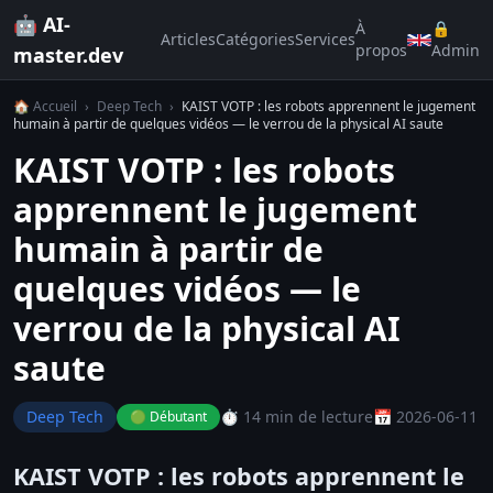
🤖 AI-
À
🔒
Articles
Catégories
Services
propos
Admin
master.dev
🏠 Accueil
›
Deep Tech
›
KAIST VOTP : les robots apprennent le jugement
humain à partir de quelques vidéos — le verrou de la physical AI saute
KAIST VOTP : les robots
apprennent le jugement
humain à partir de
quelques vidéos — le
verrou de la physical AI
saute
Deep Tech
⏱️ 14 min de lecture
📅 2026-06-11
🟢 Débutant
KAIST VOTP : les robots apprennent le