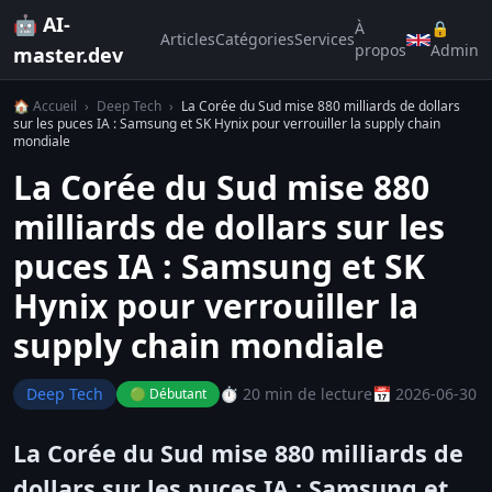
🤖 AI-
À
🔒
Articles
Catégories
Services
propos
Admin
master.dev
🏠 Accueil
›
Deep Tech
›
La Corée du Sud mise 880 milliards de dollars
sur les puces IA : Samsung et SK Hynix pour verrouiller la supply chain
mondiale
La Corée du Sud mise 880
milliards de dollars sur les
puces IA : Samsung et SK
Hynix pour verrouiller la
supply chain mondiale
Deep Tech
⏱️ 20 min de lecture
📅 2026-06-30
🟢 Débutant
La Corée du Sud mise 880 milliards de
dollars sur les puces IA : Samsung et