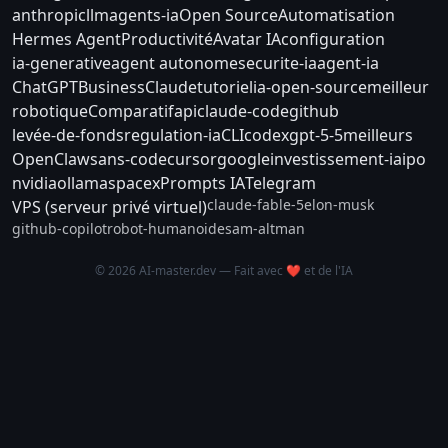
anthropic
llm
agents-ia
Open Source
Automatisation
Hermes Agent
Productivité
Avatar IA
configuration
ia-generative
agent autonome
securite-ia
agent-ia
ChatGPT
Business
Claude
tutoriel
ia-open-source
meilleur
robotique
Comparatif
api
claude-code
github
levée-de-fonds
regulation-ia
CLI
codex
gpt-5-5
meilleurs
OpenClaw
sans-code
cursor
google
investissement-ia
ipo
nvidia
ollama
spacex
Prompts IA
Telegram
claude-fable-5
elon-musk
VPS (serveur privé virtuel)
github-copilot
robot-humanoide
sam-altman
© 2026 AI-master.dev — Fait avec ❤️ et de l'IA