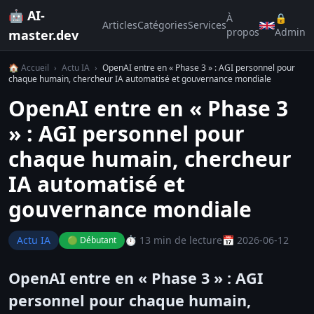
🤖 AI-
À
🔒
Articles
Catégories
Services
propos
Admin
master.dev
🏠 Accueil
›
Actu IA
›
OpenAI entre en « Phase 3 » : AGI personnel pour
chaque humain, chercheur IA automatisé et gouvernance mondiale
OpenAI entre en « Phase 3
» : AGI personnel pour
chaque humain, chercheur
IA automatisé et
gouvernance mondiale
Actu IA
⏱️ 13 min de lecture
📅 2026-06-12
🟢 Débutant
OpenAI entre en « Phase 3 » : AGI
personnel pour chaque humain,