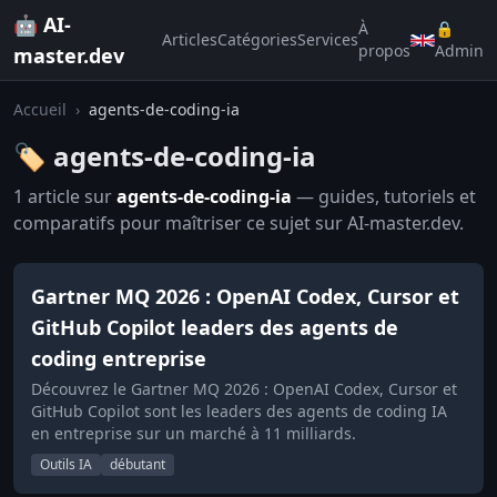
🤖 AI-
À
🔒
Articles
Catégories
Services
propos
Admin
master.dev
Accueil
›
agents-de-coding-ia
🏷️ agents-de-coding-ia
1 article sur
agents-de-coding-ia
— guides, tutoriels et
comparatifs pour maîtriser ce sujet sur AI-master.dev.
Gartner MQ 2026 : OpenAI Codex, Cursor et
GitHub Copilot leaders des agents de
coding entreprise
Découvrez le Gartner MQ 2026 : OpenAI Codex, Cursor et
GitHub Copilot sont les leaders des agents de coding IA
en entreprise sur un marché à 11 milliards.
Outils IA
débutant