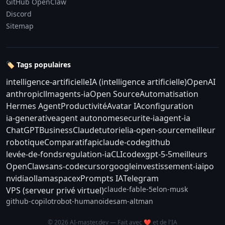
GitHub OpenClaw
Discord
Sitemap
🏷️ Tags populaires
intelligence-artificielle
IA (intelligence artificielle)
OpenAI
anthropic
llm
agents-ia
Open Source
Automatisation
Hermes Agent
Productivité
Avatar IA
configuration
ia-generative
agent autonome
securite-ia
agent-ia
ChatGPT
Business
Claude
tutoriel
ia-open-source
meilleur
robotique
Comparatif
api
claude-code
github
levée-de-fonds
regulation-ia
CLI
codex
gpt-5-5
meilleurs
OpenClaw
sans-code
cursor
google
investissement-ia
ipo
nvidia
ollama
spacex
Prompts IA
Telegram
claude-fable-5
elon-musk
VPS (serveur privé virtuel)
github-copilot
robot-humanoide
sam-altman
© 2026 AI-master.dev — Fait avec ❤️ et de l'IA