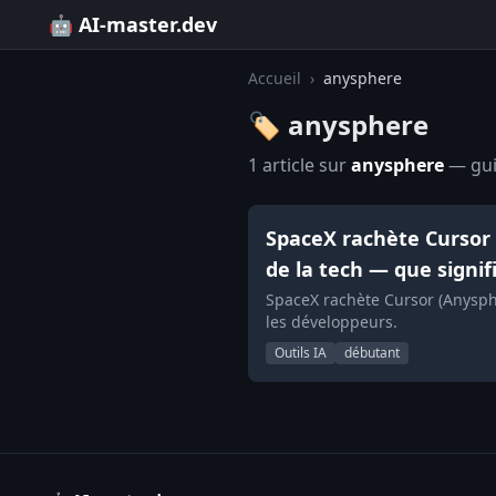
🤖 AI-master.dev
Accueil
›
anysphere
🏷️ anysphere
1 article sur
anysphere
— guid
SpaceX rachète Cursor (
de la tech — que signif
SpaceX rachète Cursor (Anysphe
les développeurs.
Outils IA
débutant