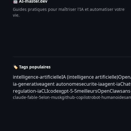
🤖 AI-master.dev
Guides pratiques pour maîtriser l'IA et automatiser votre
vie.
🏷️ Tags populaires
intelligence-artificielle
IA (intelligence artificielle)
Open
ia-generative
agent autonome
securite-ia
agent-ia
Cha
regulation-ia
CLI
codex
gpt-5-5
meilleurs
OpenClaw
sans
claude-fable-5
elon-musk
github-copilot
robot-humanoide
sam