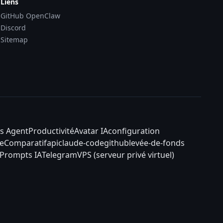
Liens
GitHub OpenClaw
Discord
Sitemap
s Agent
Productivité
Avatar IA
configuration
e
Comparatif
api
claude-code
github
levée-de-fonds
Prompts IA
Telegram
VPS (serveur privé virtuel)