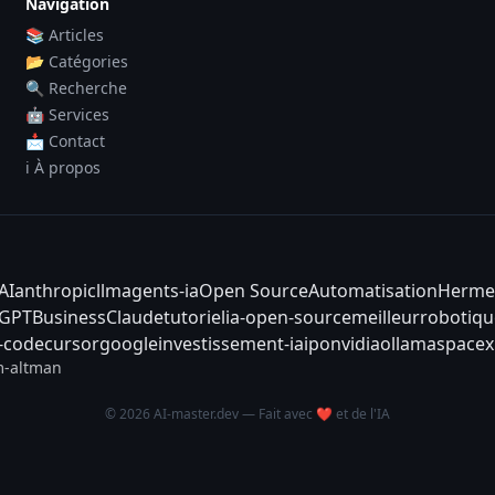
Navigation
📚 Articles
📂 Catégories
🔍 Recherche
🤖 Services
📩 Contact
ℹ️ À propos
AI
anthropic
llm
agents-ia
Open Source
Automatisation
Herme
tGPT
Business
Claude
tutoriel
ia-open-source
meilleur
robotiqu
-code
cursor
google
investissement-ia
ipo
nvidia
ollama
spacex
-altman
© 2026 AI-master.dev — Fait avec ❤️ et de l'IA