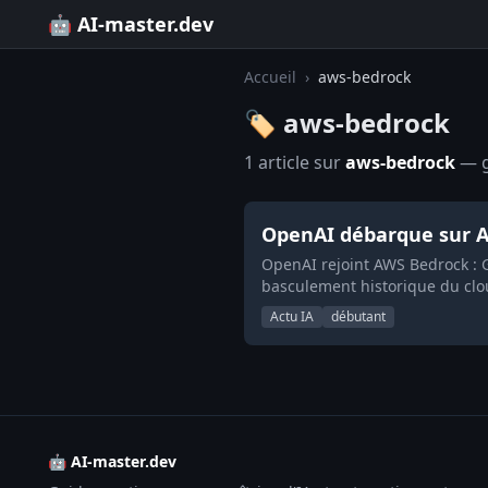
🤖 AI-master.dev
Accueil
›
aws-bedrock
🏷️ aws-bedrock
1 article sur
aws-bedrock
— gu
OpenAI débarque sur A
OpenAI rejoint AWS Bedrock : 
basculement historique du clo
Actu IA
débutant
🤖 AI-master.dev