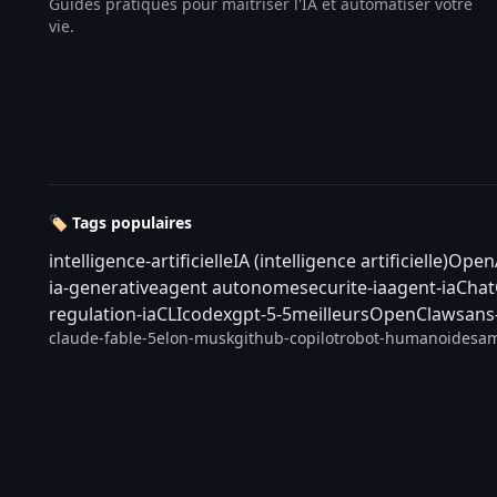
Guides pratiques pour maîtriser l'IA et automatiser votre
vie.
🏷️ Tags populaires
intelligence-artificielle
IA (intelligence artificielle)
Open
ia-generative
agent autonome
securite-ia
agent-ia
Cha
regulation-ia
CLI
codex
gpt-5-5
meilleurs
OpenClaw
sans
claude-fable-5
elon-musk
github-copilot
robot-humanoide
sam