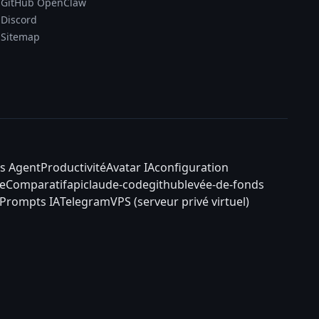
GitHub OpenClaw
Discord
Sitemap
s Agent
Productivité
Avatar IA
configuration
e
Comparatif
api
claude-code
github
levée-de-fonds
Prompts IA
Telegram
VPS (serveur privé virtuel)