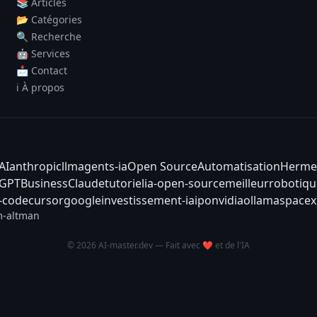
📚 Articles
📂 Catégories
🔍 Recherche
🤖 Services
📩 Contact
ℹ️ À propos
AI
anthropic
llm
agents-ia
Open Source
Automatisation
Herme
tGPT
Business
Claude
tutoriel
ia-open-source
meilleur
robotiqu
-code
cursor
google
investissement-ia
ipo
nvidia
ollama
spacex
-altman
© 2026 AI-master.dev — Fait avec ❤️ et de l'IA