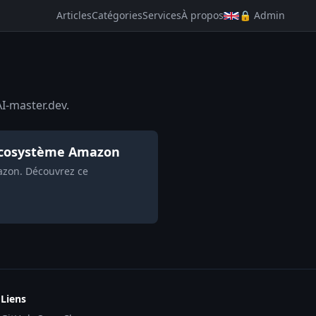
Articles
Catégories
Services
À propos
🔒 Admin
AI-master.dev.
'écosystème Amazon
azon. Découvrez ce
Liens