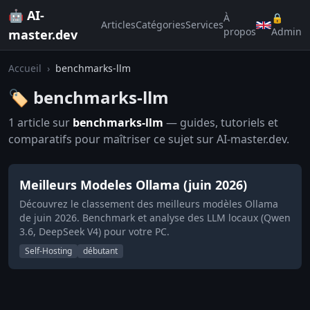
🤖 AI-
À
🔒
Articles
Catégories
Services
propos
Admin
master.dev
Accueil
›
benchmarks-llm
🏷️ benchmarks-llm
1 article sur
benchmarks-llm
— guides, tutoriels et
comparatifs pour maîtriser ce sujet sur AI-master.dev.
Meilleurs Modeles Ollama (juin 2026)
Découvrez le classement des meilleurs modèles Ollama
de juin 2026. Benchmark et analyse des LLM locaux (Qwen
3.6, DeepSeek V4) pour votre PC.
Self-Hosting
débutant