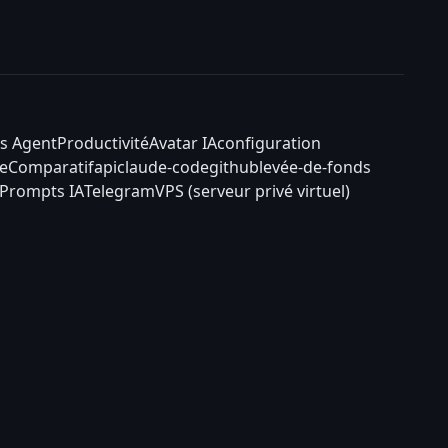
s Agent
Productivité
Avatar IA
configuration
e
Comparatif
api
claude-code
github
levée-de-fonds
Prompts IA
Telegram
VPS (serveur privé virtuel)