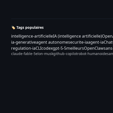
🏷️ Tags populaires
intelligence-artificielle
IA (intelligence artificielle)
Open
ia-generative
agent autonome
securite-ia
agent-ia
Cha
regulation-ia
CLI
codex
gpt-5-5
meilleurs
OpenClaw
sans
claude-fable-5
elon-musk
github-copilot
robot-humanoide
sam