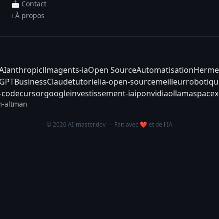
📩 Contact
ℹ️ À propos
AI
anthropic
llm
agents-ia
Open Source
Automatisation
Herme
tGPT
Business
Claude
tutoriel
ia-open-source
meilleur
robotiqu
-code
cursor
google
investissement-ia
ipo
nvidia
ollama
spacex
-altman
© 2026 AI-master.dev — Fait avec ❤️ et de l'IA