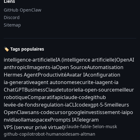
Liens
GitHub OpenClaw
Discord
Sitemap
🏷️ Tags populaires
intelligence-artificielle
IA (intelligence artificielle)
OpenAI
anthropic
llm
agents-ia
Open Source
Automatisation
Hermes Agent
Productivité
Avatar IA
configuration
ia-generative
agent autonome
securite-ia
agent-ia
ChatGPT
Business
Claude
tutoriel
ia-open-source
meilleur
robotique
Comparatif
api
claude-code
github
levée-de-fonds
regulation-ia
CLI
codex
gpt-5-5
meilleurs
OpenClaw
sans-code
cursor
google
investissement-ia
ipo
nvidia
ollama
spacex
Prompts IA
Telegram
claude-fable-5
elon-musk
VPS (serveur privé virtuel)
github-copilot
robot-humanoide
sam-altman