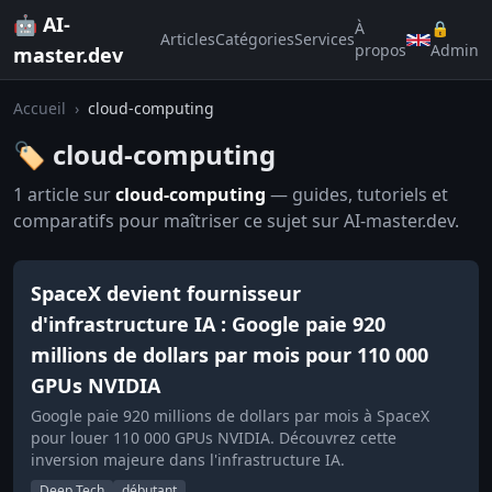
🤖 AI-
À
🔒
Articles
Catégories
Services
propos
Admin
master.dev
Accueil
›
cloud-computing
🏷️ cloud-computing
1 article sur
cloud-computing
— guides, tutoriels et
comparatifs pour maîtriser ce sujet sur AI-master.dev.
SpaceX devient fournisseur
d'infrastructure IA : Google paie 920
millions de dollars par mois pour 110 000
GPUs NVIDIA
Google paie 920 millions de dollars par mois à SpaceX
pour louer 110 000 GPUs NVIDIA. Découvrez cette
inversion majeure dans l'infrastructure IA.
Deep Tech
débutant