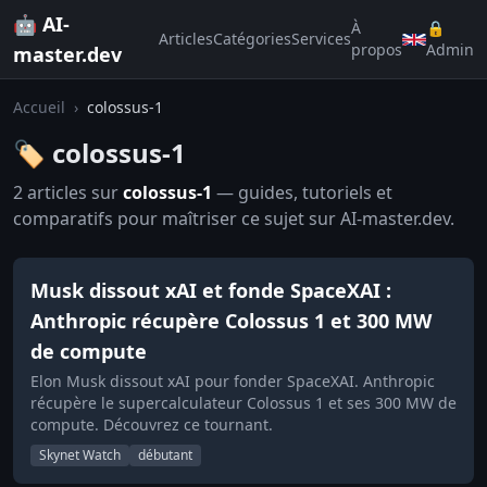
🤖 AI-
À
🔒
Articles
Catégories
Services
propos
Admin
master.dev
Accueil
›
colossus-1
🏷️ colossus-1
2 articles sur
colossus-1
— guides, tutoriels et
comparatifs pour maîtriser ce sujet sur AI-master.dev.
Musk dissout xAI et fonde SpaceXAI :
Anthropic récupère Colossus 1 et 300 MW
de compute
Elon Musk dissout xAI pour fonder SpaceXAI. Anthropic
récupère le supercalculateur Colossus 1 et ses 300 MW de
compute. Découvrez ce tournant.
Skynet Watch
débutant