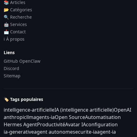
📚 Articles
📂 Catégories
🔍 Recherche
🤖 Services
📩 Contact
ℹ️ À propos
Liens
GitHub OpenClaw
Discord
Sitemap
🏷️ Tags populaires
intelligence-artificielle
IA (intelligence artificielle)
OpenAI
anthropic
llm
agents-ia
Open Source
Automatisation
Hermes Agent
Productivité
Avatar IA
configuration
ia-generative
agent autonome
securite-ia
agent-ia