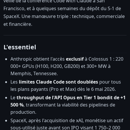
veille de la conférence Code with Claude à San
Francisco, et à quelques semaines du dépôt du S-1 de
SpaceX. Une manœuvre triple : technique, commerciale
et financière.
L'essentiel
Anthropic obtient l'accès
exclusif
à Colossus 1 : 220
000+ GPUs (H100, H200, GB200) et 300+ MW à
Memphis, Tennessee.
Les
limites Claude Code sont doublées
pour tous
les plans payants (Pro et Max) dès le 6 mai 2026.
Le
throughput de l'API Opus en Tier 1 bondit de +1
500 %
, transformant la viabilité des pipelines de
production.
SpaceX, après l'acquisition de xAI, monétise un actif
sous-utilisé juste avant son IPO visant 1 750–2 000