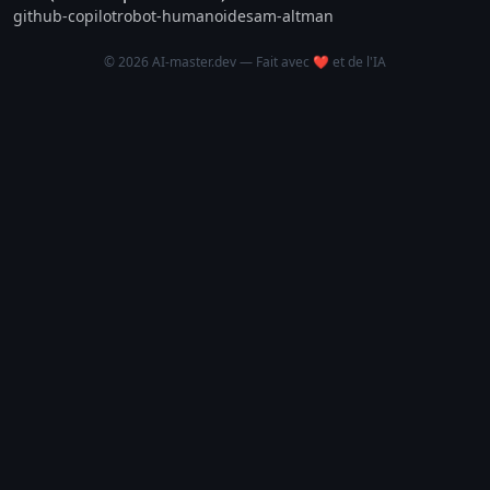
github-copilot
robot-humanoide
sam-altman
© 2026 AI-master.dev — Fait avec ❤️ et de l'IA