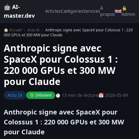
🤖 AI-
À
🔒
Articles
Catégories
Services
propos
Admin
master.dev
🏠 Accueil
›
Actu IA
›
Anthropic signe avec SpaceX pour Colossus 1 : 220
000 GPUs et 300 MW pour Claude
Anthropic signe avec
SpaceX pour Colossus 1 :
220 000 GPUs et 300 MW
pour Claude
Actu IA
⏱️ 13 min de lecture
📅 2026-05-09
🟢 Débutant
Anthropic signe avec SpaceX pour
Colossus 1 : 220 000 GPUs et 300 MW
pour Claude