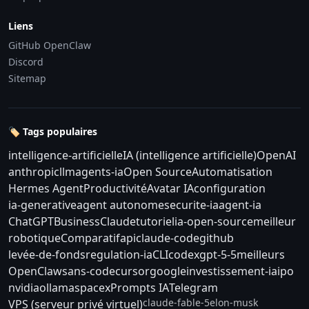
Liens
GitHub OpenClaw
Discord
Sitemap
🏷️ Tags populaires
intelligence-artificielle
IA (intelligence artificielle)
OpenAI
anthropic
llm
agents-ia
Open Source
Automatisation
Hermes Agent
Productivité
Avatar IA
configuration
ia-generative
agent autonome
securite-ia
agent-ia
ChatGPT
Business
Claude
tutoriel
ia-open-source
meilleur
robotique
Comparatif
api
claude-code
github
levée-de-fonds
regulation-ia
CLI
codex
gpt-5-5
meilleurs
OpenClaw
sans-code
cursor
google
investissement-ia
ipo
nvidia
ollama
spacex
Prompts IA
Telegram
claude-fable-5
elon-musk
VPS (serveur privé virtuel)