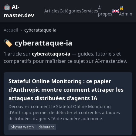
🤖 AI-
À
🔒
Articles
Catégories
Services
propos
Admin
master.dev
Accueil
›
cyberattaque-ia
🏷️ cyberattaque-ia
1 article sur
cyberattaque-ia
— guides, tutoriels et
comparatifs pour maîtriser ce sujet sur AI-master.dev.
Stateful Online Monitoring : ce papier
d'Anthropic montre comment attraper les
attaques distribuées d'agents IA
Découvrez comment le Stateful Online Monitoring
d'Anthropic permet de détecter et contrer les attaques
distribuées d'agents IA de manière autonome.
Skynet Watch
débutant