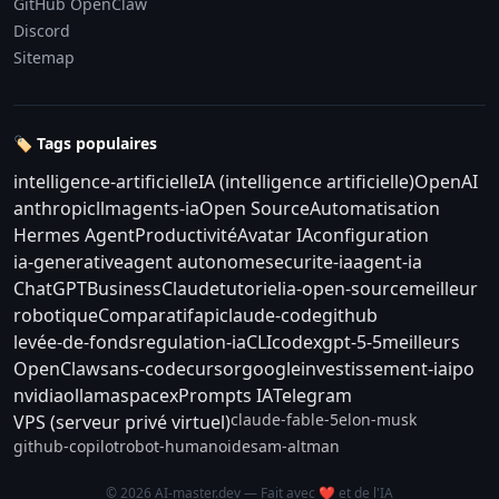
GitHub OpenClaw
Discord
Sitemap
🏷️ Tags populaires
intelligence-artificielle
IA (intelligence artificielle)
OpenAI
anthropic
llm
agents-ia
Open Source
Automatisation
Hermes Agent
Productivité
Avatar IA
configuration
ia-generative
agent autonome
securite-ia
agent-ia
ChatGPT
Business
Claude
tutoriel
ia-open-source
meilleur
robotique
Comparatif
api
claude-code
github
levée-de-fonds
regulation-ia
CLI
codex
gpt-5-5
meilleurs
OpenClaw
sans-code
cursor
google
investissement-ia
ipo
nvidia
ollama
spacex
Prompts IA
Telegram
claude-fable-5
elon-musk
VPS (serveur privé virtuel)
github-copilot
robot-humanoide
sam-altman
© 2026 AI-master.dev — Fait avec ❤️ et de l'IA