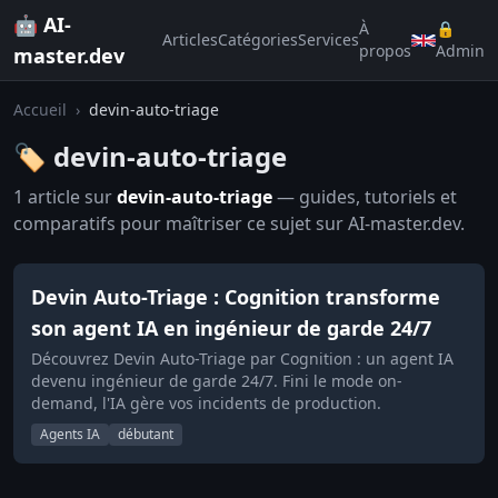
🤖 AI-
À
🔒
Articles
Catégories
Services
propos
Admin
master.dev
Accueil
›
devin-auto-triage
🏷️ devin-auto-triage
1 article sur
devin-auto-triage
— guides, tutoriels et
comparatifs pour maîtriser ce sujet sur AI-master.dev.
Devin Auto-Triage : Cognition transforme
son agent IA en ingénieur de garde 24/7
Découvrez Devin Auto-Triage par Cognition : un agent IA
devenu ingénieur de garde 24/7. Fini le mode on-
demand, l'IA gère vos incidents de production.
Agents IA
débutant