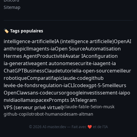
Sitemap
🏷️ Tags populaires
intelligence-artificielle
IA (intelligence artificielle)
OpenAI
anthropic
llm
agents-ia
Open Source
Automatisation
Hermes Agent
Productivité
Avatar IA
configuration
ia-generative
agent autonome
securite-ia
agent-ia
ChatGPT
Business
Claude
tutoriel
ia-open-source
meilleur
robotique
Comparatif
api
claude-code
github
levée-de-fonds
regulation-ia
CLI
codex
gpt-5-5
meilleurs
OpenClaw
sans-code
cursor
google
investissement-ia
ipo
nvidia
ollama
spacex
Prompts IA
Telegram
claude-fable-5
elon-musk
VPS (serveur privé virtuel)
github-copilot
robot-humanoide
sam-altman
© 2026 AI-master.dev — Fait avec ❤️ et de l'IA