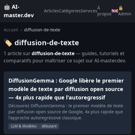
🤖 AI-
À
🔒
Articles
Catégories
Services
propos
Admin
master.dev
Accueil
›
diffusion-de-texte
🏷️ diffusion-de-texte
1 article sur
diffusion-de-texte
— guides, tutoriels et
comparatifs pour maîtriser ce sujet sur AI-master.dev.
DiffusionGemma : Google libère le premier
modèle de texte par diffusion open source
— 4x plus rapide que l'autoregressif
Découvrez DiffusionGemma : le premier modèle de texte
par diffusion open source de Google, 4x plus rapide que
l'approche autoregressive classique.
LLM & Modèles
débutant