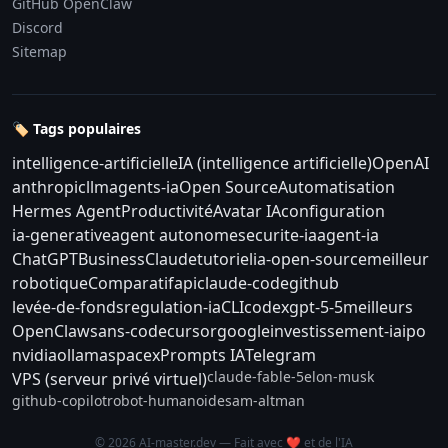
GitHub OpenClaw
Discord
Sitemap
🏷️ Tags populaires
intelligence-artificielle
IA (intelligence artificielle)
OpenAI
anthropic
llm
agents-ia
Open Source
Automatisation
Hermes Agent
Productivité
Avatar IA
configuration
ia-generative
agent autonome
securite-ia
agent-ia
ChatGPT
Business
Claude
tutoriel
ia-open-source
meilleur
robotique
Comparatif
api
claude-code
github
levée-de-fonds
regulation-ia
CLI
codex
gpt-5-5
meilleurs
OpenClaw
sans-code
cursor
google
investissement-ia
ipo
nvidia
ollama
spacex
Prompts IA
Telegram
claude-fable-5
elon-musk
VPS (serveur privé virtuel)
github-copilot
robot-humanoide
sam-altman
© 2026 AI-master.dev — Fait avec ❤️ et de l'IA