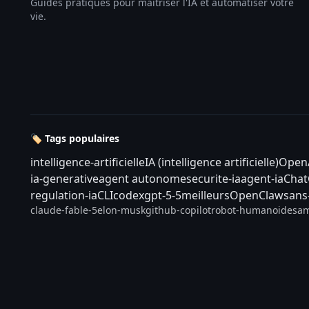
Guides pratiques pour maîtriser l'IA et automatiser votre
vie.
🏷️ Tags populaires
intelligence-artificielle
IA (intelligence artificielle)
Open
ia-generative
agent autonome
securite-ia
agent-ia
Cha
regulation-ia
CLI
codex
gpt-5-5
meilleurs
OpenClaw
sans
claude-fable-5
elon-musk
github-copilot
robot-humanoide
sam