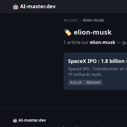
🤖 AI-master.dev
Accueil
›
elion-musk
🏷️ elion-musk
1 article sur
elion-musk
— gui
SpaceX IPO : 1.8 billion
SpaceX IPO : l'introduction en b
75 milliards levés.
Actu IA
débutant
🤖 AI-master.dev