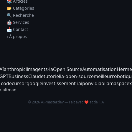
📚 Articles
📂 Catégories
🔍 Recherche
🤖 Services
📩 Contact
ℹ️ À propos
AI
anthropic
llm
agents-ia
Open Source
Automatisation
Herme
tGPT
Business
Claude
tutoriel
ia-open-source
meilleur
robotiqu
-code
cursor
google
investissement-ia
ipo
nvidia
ollama
spacex
-altman
© 2026 AI-master.dev — Fait avec ❤️ et de l'IA