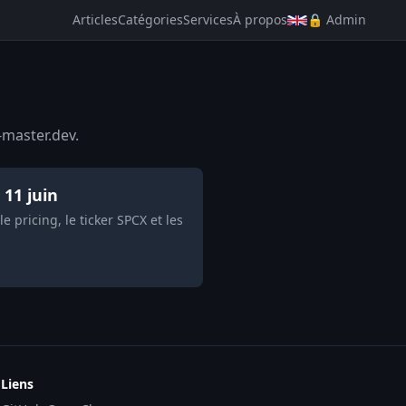
Articles
Catégories
Services
À propos
🔒 Admin
-master.dev.
 11 juin
e pricing, le ticker SPCX et les
Liens