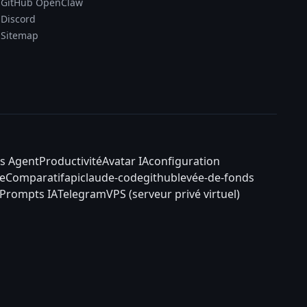
GitHub OpenClaw
Discord
Sitemap
s Agent
Productivité
Avatar IA
configuration
e
Comparatif
api
claude-code
github
levée-de-fonds
Prompts IA
Telegram
VPS (serveur privé virtuel)