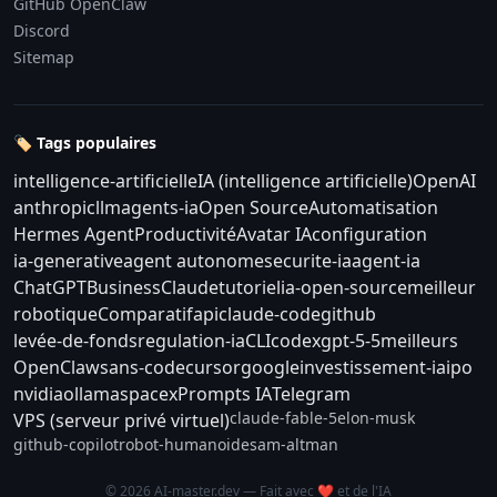
GitHub OpenClaw
Discord
Sitemap
🏷️ Tags populaires
intelligence-artificielle
IA (intelligence artificielle)
OpenAI
anthropic
llm
agents-ia
Open Source
Automatisation
Hermes Agent
Productivité
Avatar IA
configuration
ia-generative
agent autonome
securite-ia
agent-ia
ChatGPT
Business
Claude
tutoriel
ia-open-source
meilleur
robotique
Comparatif
api
claude-code
github
levée-de-fonds
regulation-ia
CLI
codex
gpt-5-5
meilleurs
OpenClaw
sans-code
cursor
google
investissement-ia
ipo
nvidia
ollama
spacex
Prompts IA
Telegram
claude-fable-5
elon-musk
VPS (serveur privé virtuel)
github-copilot
robot-humanoide
sam-altman
© 2026 AI-master.dev — Fait avec ❤️ et de l'IA