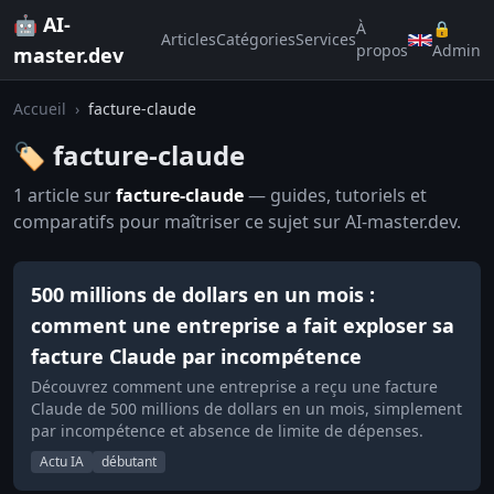
🤖 AI-
À
🔒
Articles
Catégories
Services
propos
Admin
master.dev
Accueil
›
facture-claude
🏷️ facture-claude
1 article sur
facture-claude
— guides, tutoriels et
comparatifs pour maîtriser ce sujet sur AI-master.dev.
500 millions de dollars en un mois :
comment une entreprise a fait exploser sa
facture Claude par incompétence
Découvrez comment une entreprise a reçu une facture
Claude de 500 millions de dollars en un mois, simplement
par incompétence et absence de limite de dépenses.
Actu IA
débutant