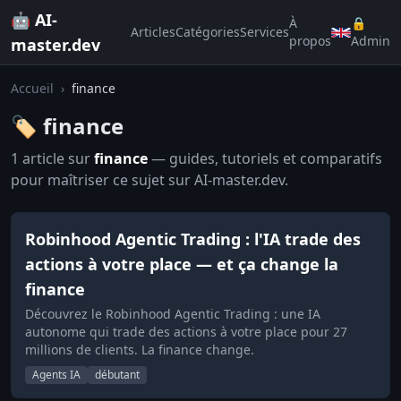
🤖 AI-
À
🔒
Articles
Catégories
Services
propos
Admin
master.dev
Accueil
›
finance
🏷️ finance
1 article sur
finance
— guides, tutoriels et comparatifs
pour maîtriser ce sujet sur AI-master.dev.
Robinhood Agentic Trading : l'IA trade des
actions à votre place — et ça change la
finance
Découvrez le Robinhood Agentic Trading : une IA
autonome qui trade des actions à votre place pour 27
millions de clients. La finance change.
Agents IA
débutant