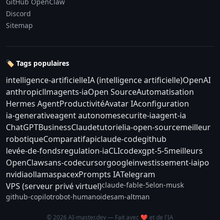
GitHub OpenClaw
Discord
Sitemap
🏷️ Tags populaires
intelligence-artificielle
IA (intelligence artificielle)
OpenAI
anthropic
llm
agents-ia
Open Source
Automatisation
Hermes Agent
Productivité
Avatar IA
configuration
ia-generative
agent autonome
securite-ia
agent-ia
ChatGPT
Business
Claude
tutoriel
ia-open-source
meilleur
robotique
Comparatif
api
claude-code
github
levée-de-fonds
regulation-ia
CLI
codex
gpt-5-5
meilleurs
OpenClaw
sans-code
cursor
google
investissement-ia
ipo
nvidia
ollama
spacex
Prompts IA
Telegram
claude-fable-5
elon-musk
VPS (serveur privé virtuel)
github-copilot
robot-humanoide
sam-altman
© 2026 AI-master.dev — Fait avec ❤️ et de l'IA