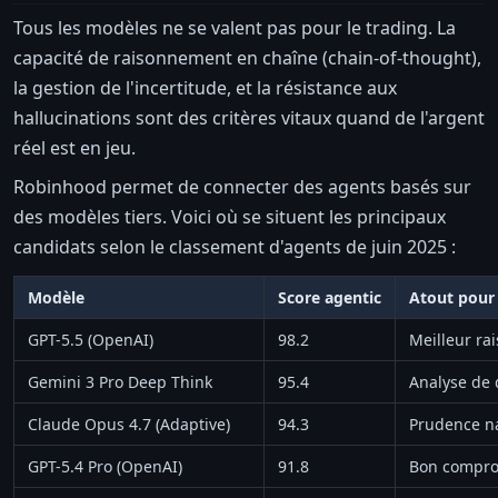
Tous les modèles ne se valent pas pour le trading. La
capacité de raisonnement en chaîne (chain-of-thought),
la gestion de l'incertitude, et la résistance aux
hallucinations sont des critères vitaux quand de l'argent
réel est en jeu.
Robinhood permet de connecter des agents basés sur
des modèles tiers. Voici où se situent les principaux
candidats selon le classement d'agents de juin 2025 :
Modèle
Score agentic
Atout pour 
GPT-5.5 (OpenAI)
98.2
Meilleur ra
Gemini 3 Pro Deep Think
95.4
Analyse de 
Claude Opus 4.7 (Adaptive)
94.3
Prudence na
GPT-5.4 Pro (OpenAI)
91.8
Bon compro