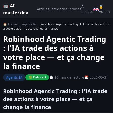
🤖 AI-
À
🔒
Articles
Catégories
Services
propos
Admin
master.dev
🏠 Accueil
›
Agents IA
›
Robinhood Agentic Trading : l'IA trade des actions
à votre place — et ça change la finance
Robinhood Agentic Trading
: l'IA trade des actions à
votre place — et ça change
la finance
Agents IA
⏱️ 16 min de lecture
📅 2026-05-31
🟢 Débutant
Robinhood Agentic Trading : l'IA trade
des actions à votre place — et ça
change la finance