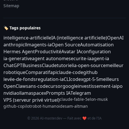
Sitemap
🏷️ Tags populaires
intelligence-artificielle
IA (intelligence artificielle)
OpenAI
anthropic
llm
agents-ia
Open Source
Automatisation
Hermes Agent
Productivité
Avatar IA
configuration
ia-generative
agent autonome
securite-ia
agent-ia
ChatGPT
Business
Claude
tutoriel
ia-open-source
meilleur
robotique
Comparatif
api
claude-code
github
levée-de-fonds
regulation-ia
CLI
codex
gpt-5-5
meilleurs
OpenClaw
sans-code
cursor
google
investissement-ia
ipo
nvidia
ollama
spacex
Prompts IA
Telegram
claude-fable-5
elon-musk
VPS (serveur privé virtuel)
github-copilot
robot-humanoide
sam-altman
© 2026 AI-master.dev — Fait avec ❤️ et de l'IA