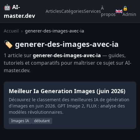
🤖 AI-
À
🔒
Articles
Catégories
Services
propos
Admin
master.dev
Accueil
›
generer-des-images-avec-ia
🏷️ generer-des-images-avec-ia
1 article sur
generer-des-images-avec-ia
— guides,
tutoriels et comparatifs pour maîtriser ce sujet sur AI-
master.dev.
Meilleur Ia Generation Images (juin 2026)
Découvrez le classement des meilleures IA de génération
d'images en juin 2026. GPT Image 2, FLUX : analyse des
modèles révolutionnaires.
Images IA
débutant