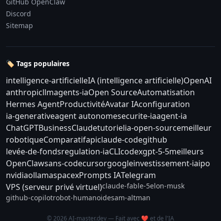
GitHub OpenClaw
Discord
Sitemap
🏷️ Tags populaires
intelligence-artificielle
IA (intelligence artificielle)
OpenAI
anthropic
llm
agents-ia
Open Source
Automatisation
Hermes Agent
Productivité
Avatar IA
configuration
ia-generative
agent autonome
securite-ia
agent-ia
ChatGPT
Business
Claude
tutoriel
ia-open-source
meilleur
robotique
Comparatif
api
claude-code
github
levée-de-fonds
regulation-ia
CLI
codex
gpt-5-5
meilleurs
OpenClaw
sans-code
cursor
google
investissement-ia
ipo
nvidia
ollama
spacex
Prompts IA
Telegram
claude-fable-5
elon-musk
VPS (serveur privé virtuel)
github-copilot
robot-humanoide
sam-altman
© 2026 AI-master.dev — Fait avec ❤️ et de l'IA