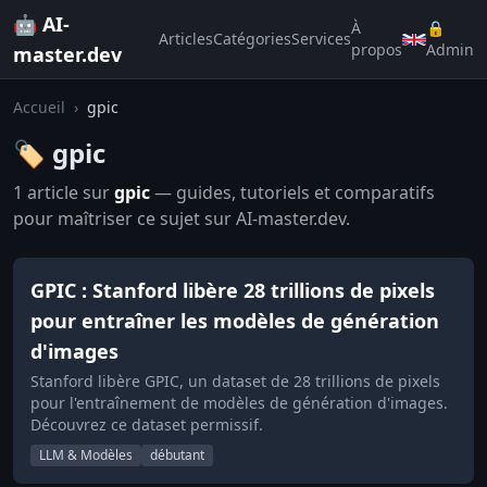
🤖 AI-
À
🔒
Articles
Catégories
Services
propos
Admin
master.dev
Accueil
›
gpic
🏷️ gpic
1 article sur
gpic
— guides, tutoriels et comparatifs
pour maîtriser ce sujet sur AI-master.dev.
GPIC : Stanford libère 28 trillions de pixels
pour entraîner les modèles de génération
d'images
Stanford libère GPIC, un dataset de 28 trillions de pixels
pour l'entraînement de modèles de génération d'images.
Découvrez ce dataset permissif.
LLM & Modèles
débutant