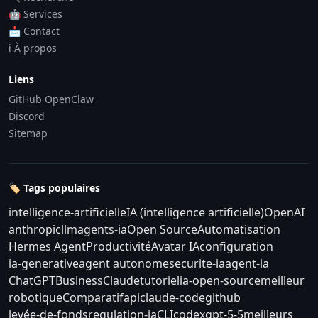
🤖 Services
📩 Contact
ℹ️ À propos
Liens
GitHub OpenClaw
Discord
Sitemap
🏷️ Tags populaires
intelligence-artificielle
IA (intelligence artificielle)
OpenAI
anthropic
llm
agents-ia
Open Source
Automatisation
Hermes Agent
Productivité
Avatar IA
configuration
ia-generative
agent autonome
securite-ia
agent-ia
ChatGPT
Business
Claude
tutoriel
ia-open-source
meilleur
robotique
Comparatif
api
claude-code
github
levée-de-fonds
regulation-ia
CLI
codex
gpt-5-5
meilleurs