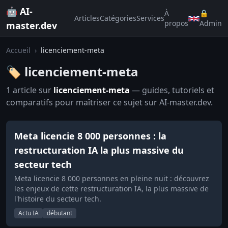
🤖 AI-
À
🔒
Articles
Catégories
Services
propos
Admin
master.dev
Accueil
›
licenciement-meta
🏷️ licenciement-meta
1 article sur
licenciement-meta
— guides, tutoriels et
comparatifs pour maîtriser ce sujet sur AI-master.dev.
Meta licencie 8 000 personnes : la
restructuration IA la plus massive du
secteur tech
Meta licencie 8 000 personnes en pleine nuit : découvrez
les enjeux de cette restructuration IA, la plus massive de
l'histoire du secteur tech.
Actu IA
débutant