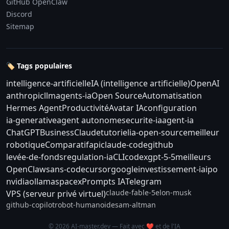
GitHub OpenClaw
Discord
Sitemap
🏷️ Tags populaires
intelligence-artificielle
IA (intelligence artificielle)
OpenAI
anthropic
llm
agents-ia
Open Source
Automatisation
Hermes Agent
Productivité
Avatar IA
configuration
ia-generative
agent autonome
securite-ia
agent-ia
ChatGPT
Business
Claude
tutoriel
ia-open-source
meilleur
robotique
Comparatif
api
claude-code
github
levée-de-fonds
regulation-ia
CLI
codex
gpt-5-5
meilleurs
OpenClaw
sans-code
cursor
google
investissement-ia
ipo
nvidia
ollama
spacex
Prompts IA
Telegram
claude-fable-5
elon-musk
VPS (serveur privé virtuel)
github-copilot
robot-humanoide
sam-altman
© 2026 AI-master.dev — Fait avec ❤️ et de l'IA