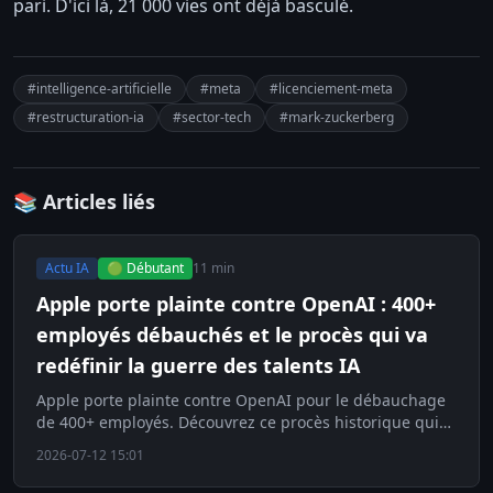
pari. D'ici là, 21 000 vies ont déjà basculé.
#intelligence-artificielle
#meta
#licenciement-meta
#restructuration-ia
#sector-tech
#mark-zuckerberg
📚 Articles liés
Actu IA
🟢 Débutant
11 min
Apple porte plainte contre OpenAI : 400+
employés débauchés et le procès qui va
redéfinir la guerre des talents IA
Apple porte plainte contre OpenAI pour le débauchage
de 400+ employés. Découvrez ce procès historique qui
redéfinit la guerre des talents en IA.
2026-07-12 15:01