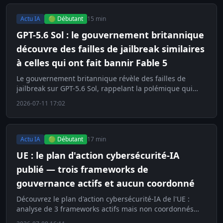
Actu IA
🟢 Débutant
15 min
GPT-5.6 Sol : le gouvernement britannique
découvre des failles de jailbreak similaires
à celles qui ont fait bannir Fable 5
Le gouvernement britannique révèle des failles de
jailbreak sur GPT-5.6 Sol, rappelant la polémique qui
avait fait bannir Fable 5. Décryptage.
2026-07-11 17:02
Actu IA
🟢 Débutant
17 min
UE : le plan d'action cybersécurité-IA
publié — trois frameworks de
gouvernance actifs et aucun coordonné
Découvrez le plan d'action cybersécurité-IA de l'UE :
analyse de 3 frameworks actifs mais non coordonnés
pour la gouvernance de l'IA de frontière.