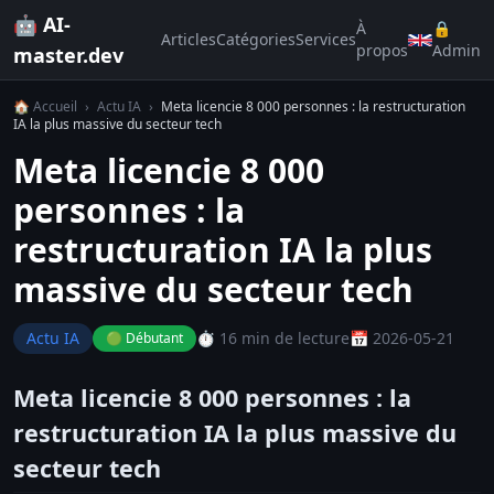
🤖 AI-
À
🔒
Articles
Catégories
Services
propos
Admin
master.dev
🏠 Accueil
›
Actu IA
›
Meta licencie 8 000 personnes : la restructuration
IA la plus massive du secteur tech
Meta licencie 8 000
personnes : la
restructuration IA la plus
massive du secteur tech
Actu IA
⏱️ 16 min de lecture
📅 2026-05-21
🟢 Débutant
Meta licencie 8 000 personnes : la
restructuration IA la plus massive du
secteur tech