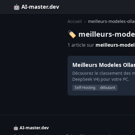
🤖 AI-master.dev
Accueil
›
meilleurs-modeles-oll
🏷️ meilleurs-mode
1 article sur
meilleurs-model
Meilleurs Modeles Olla
Découvrez le classement des m
DeepSeek V4) pour votre PC.
Self-Hosting
débutant
🤖 AI-master.dev