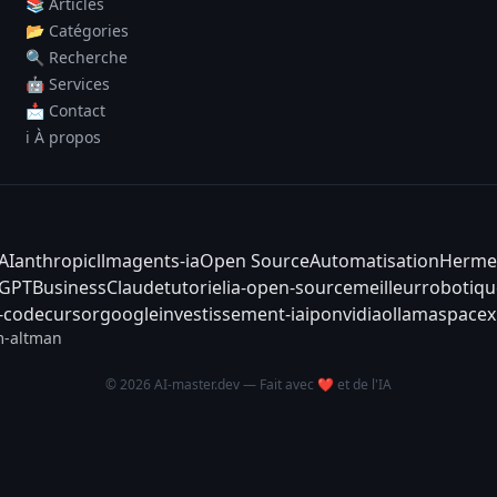
📚 Articles
📂 Catégories
🔍 Recherche
🤖 Services
📩 Contact
ℹ️ À propos
AI
anthropic
llm
agents-ia
Open Source
Automatisation
Herme
tGPT
Business
Claude
tutoriel
ia-open-source
meilleur
robotiqu
-code
cursor
google
investissement-ia
ipo
nvidia
ollama
spacex
-altman
© 2026 AI-master.dev — Fait avec ❤️ et de l'IA