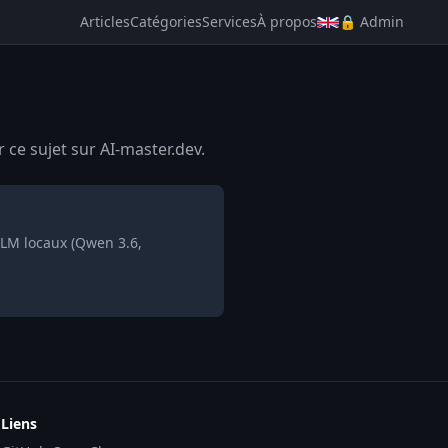
Articles
Catégories
Services
À propos
🔒 Admin
 ce sujet sur AI-master.dev.
LLM locaux (Qwen 3.6,
Liens