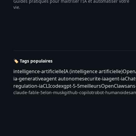
Guides pratiques pour maîtriser l'IA et automatiser votre
vie.
🏷️ Tags populaires
intelligence-artificielle
IA (intelligence artificielle)
Open
ia-generative
agent autonome
securite-ia
agent-ia
Cha
regulation-ia
CLI
codex
gpt-5-5
meilleurs
OpenClaw
sans
claude-fable-5
elon-musk
github-copilot
robot-humanoide
sam