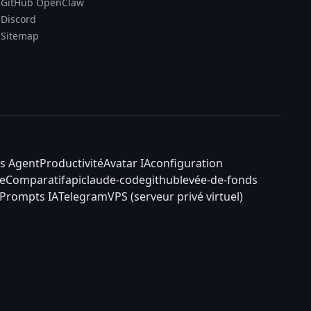
GitHub OpenClaw
Discord
Sitemap
s Agent
Productivité
Avatar IA
configuration
e
Comparatif
api
claude-code
github
levée-de-fonds
Prompts IA
Telegram
VPS (serveur privé virtuel)