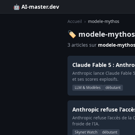
🤖 AI-master.dev
Accueil
›
modele-mythos
🏷️ modele-mythos
3 articles sur
modele-mytho
Claude Fable 5 : Anthr
Anthropic lance Claude Fable 
et ses scores explosifs.
LLM & Modèles
débutant
Anthropic refuse l'accè
Anthropic refuse l'accès de l
froide de l'IA.
Skynet Watch
débutant