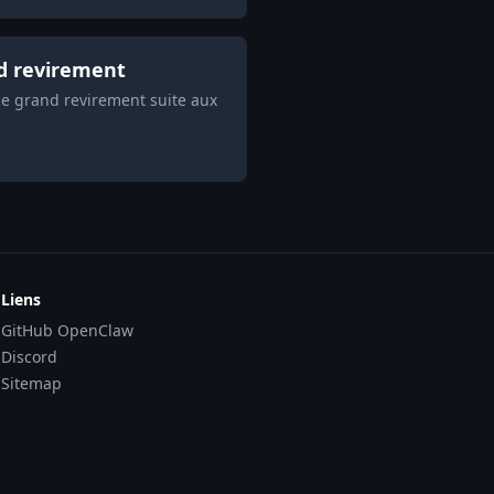
nd revirement
ce grand revirement suite aux
Liens
GitHub OpenClaw
Discord
Sitemap