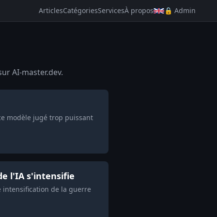
Articles
Catégories
Services
À propos
🔒 Admin
sur AI-master.dev.
ce modèle jugé trop puissant
 l'IA s'intensifie
ntensification de la guerre