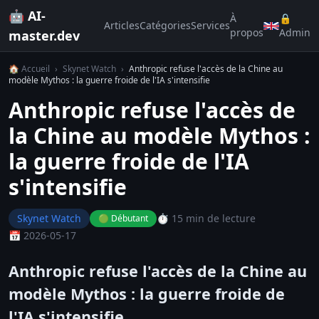
🤖 AI-
À
🔒
Articles
Catégories
Services
propos
Admin
master.dev
🏠 Accueil
›
Skynet Watch
›
Anthropic refuse l'accès de la Chine au
modèle Mythos : la guerre froide de l'IA s'intensifie
Anthropic refuse l'accès de
la Chine au modèle Mythos :
la guerre froide de l'IA
s'intensifie
Skynet Watch
⏱️ 15 min de lecture
🟢 Débutant
📅 2026-05-17
Anthropic refuse l'accès de la Chine au
modèle Mythos : la guerre froide de
l'IA s'intensifie