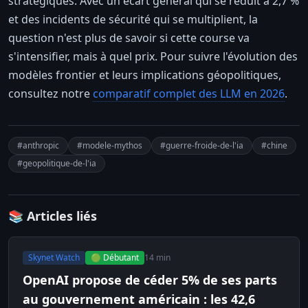
stratégiques. Avec un écart général qui se réduit à 2,7 %
et des incidents de sécurité qui se multiplient, la
question n'est plus de savoir si cette course va
s'intensifier, mais à quel prix. Pour suivre l'évolution des
modèles frontier et leurs implications géopolitiques,
consultez notre
comparatif complet des LLM en 2026
.
#anthropic
#modele-mythos
#guerre-froide-de-l'ia
#chine
#geopolitique-de-l'ia
📚 Articles liés
Skynet Watch
🟢 Débutant
14 min
OpenAI propose de céder 5% de ses parts
au gouvernement américain : les 42,6