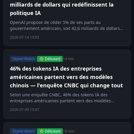
milliards de dollars qui redéfinissent la
politique IA
OpenAI propose de céder 5% de ses parts au
gouvernement américain, soit 42,6 milliards de dollars.
Découvrez comment ce deal redéfinit la politique IA.
2026-07-14 15:03
Skynet Watch
🟢 Débutant
14 min
46% des tokens IA des entreprises
américaines partent vers des modèles
chinois — l'enquête CNBC qui change tout
Selon une enquête CNBC, 46% des tokens IA des
entreprises américaines partent vers des modèles
chinois. Découvrez ce bouleversement du marché.
2026-07-09 15:07
Skynet Watch
🟢 Débutant
18 min