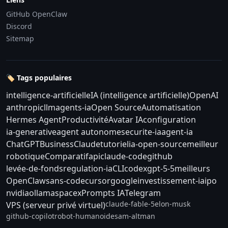
GitHub OpenClaw
Discord
Sitemap
🏷️ Tags populaires
intelligence-artificielle
IA (intelligence artificielle)
OpenAI
anthropic
llm
agents-ia
Open Source
Automatisation
Hermes Agent
Productivité
Avatar IA
configuration
ia-generative
agent autonome
securite-ia
agent-ia
ChatGPT
Business
Claude
tutoriel
ia-open-source
meilleur
robotique
Comparatif
api
claude-code
github
levée-de-fonds
regulation-ia
CLI
codex
gpt-5-5
meilleurs
OpenClaw
sans-code
cursor
google
investissement-ia
ipo
nvidia
ollama
spacex
Prompts IA
Telegram
claude-fable-5
elon-musk
VPS (serveur privé virtuel)
github-copilot
robot-humanoide
sam-altman