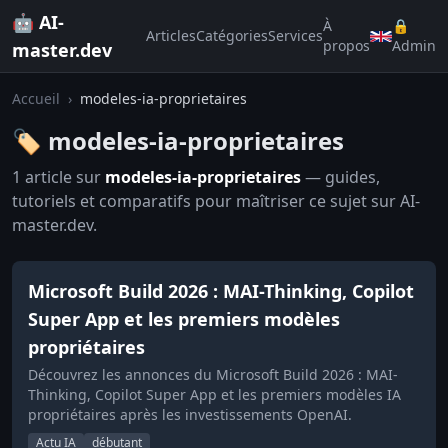
🤖 AI-
À
🔒
Articles
Catégories
Services
propos
Admin
master.dev
Accueil
›
modeles-ia-proprietaires
🏷️ modeles-ia-proprietaires
1 article sur
modeles-ia-proprietaires
— guides,
tutoriels et comparatifs pour maîtriser ce sujet sur AI-
master.dev.
Microsoft Build 2026 : MAI-Thinking, Copilot
Super App et les premiers modèles
propriétaires
Découvrez les annonces du Microsoft Build 2026 : MAI-
Thinking, Copilot Super App et les premiers modèles IA
propriétaires après les investissements OpenAI.
Actu IA
débutant