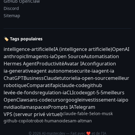
GitHub OpenClaw
Discord
Sitemap
🏷️ Tags populaires
intelligence-artificielle
IA (intelligence artificielle)
OpenAI
anthropic
llm
agents-ia
Open Source
Automatisation
Hermes Agent
Productivité
Avatar IA
configuration
ia-generative
agent autonome
securite-ia
agent-ia
ChatGPT
Business
Claude
tutoriel
ia-open-source
meilleur
robotique
Comparatif
api
claude-code
github
levée-de-fonds
regulation-ia
CLI
codex
gpt-5-5
meilleurs
OpenClaw
sans-code
cursor
google
investissement-ia
ipo
nvidia
ollama
spacex
Prompts IA
Telegram
claude-fable-5
elon-musk
VPS (serveur privé virtuel)
github-copilot
robot-humanoide
sam-altman
© 2026 AI-master.dev — Fait avec ❤️ et de l'IA