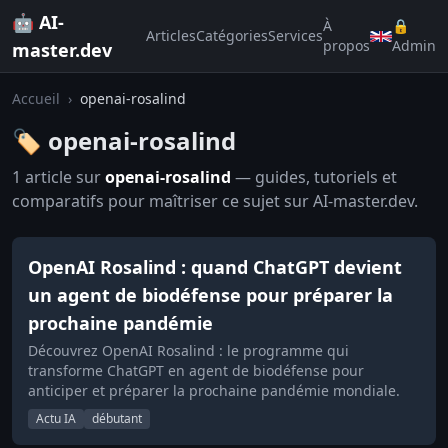
🤖 AI-
À
🔒
Articles
Catégories
Services
propos
Admin
master.dev
Accueil
›
openai-rosalind
🏷️ openai-rosalind
1 article sur
openai-rosalind
— guides, tutoriels et
comparatifs pour maîtriser ce sujet sur AI-master.dev.
OpenAI Rosalind : quand ChatGPT devient
un agent de biodéfense pour préparer la
prochaine pandémie
Découvrez OpenAI Rosalind : le programme qui
transforme ChatGPT en agent de biodéfense pour
anticiper et préparer la prochaine pandémie mondiale.
Actu IA
débutant