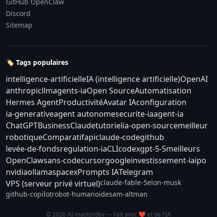
GitHub OpenClaw
Discord
Sitemap
🏷️ Tags populaires
intelligence-artificielle
IA (intelligence artificielle)
OpenAI
anthropic
llm
agents-ia
Open Source
Automatisation
Hermes Agent
Productivité
Avatar IA
configuration
ia-generative
agent autonome
securite-ia
agent-ia
ChatGPT
Business
Claude
tutoriel
ia-open-source
meilleur
robotique
Comparatif
api
claude-code
github
levée-de-fonds
regulation-ia
CLI
codex
gpt-5-5
meilleurs
OpenClaw
sans-code
cursor
google
investissement-ia
ipo
nvidia
ollama
spacex
Prompts IA
Telegram
claude-fable-5
elon-musk
VPS (serveur privé virtuel)
github-copilot
robot-humanoide
sam-altman
© 2026 AI-master.dev — Fait avec ❤️ et de l'IA