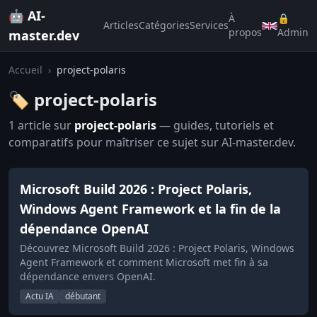
🤖 AI-
À
🔒
Articles
Catégories
Services
propos
Admin
master.dev
Accueil
›
project-polaris
🏷️ project-polaris
1 article sur
project-polaris
— guides, tutoriels et
comparatifs pour maîtriser ce sujet sur AI-master.dev.
Microsoft Build 2026 : Project Polaris,
Windows Agent Framework et la fin de la
dépendance OpenAI
Découvrez Microsoft Build 2026 : Project Polaris, Windows
Agent Framework et comment Microsoft met fin à sa
dépendance envers OpenAI.
Actu IA
débutant