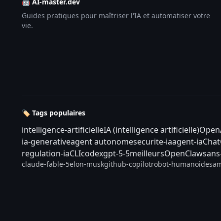
🤖 AI-master.dev
Guides pratiques pour maîtriser l'IA et automatiser votre
vie.
🏷️ Tags populaires
intelligence-artificielle
IA (intelligence artificielle)
Open
ia-generative
agent autonome
securite-ia
agent-ia
Cha
regulation-ia
CLI
codex
gpt-5-5
meilleurs
OpenClaw
sans
claude-fable-5
elon-musk
github-copilot
robot-humanoide
sam