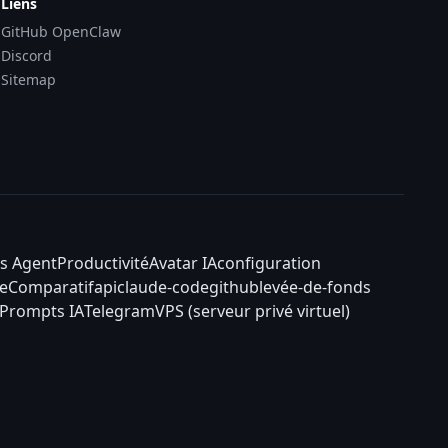
Liens
GitHub OpenClaw
Discord
Sitemap
s Agent
Productivité
Avatar IA
configuration
e
Comparatif
api
claude-code
github
levée-de-fonds
Prompts IA
Telegram
VPS (serveur privé virtuel)