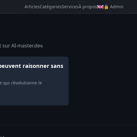
Articles
Catégories
Services
À propos
🔒 Admin
 sur AI-master.dev.
peuvent raisonner sans
 qui révolutionne le