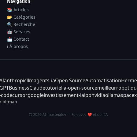
Navigation
📚 Articles
📂 Catégories
🔍 Recherche
🤖 Services
📩 Contact
ℹ️ À propos
AI
anthropic
llm
agents-ia
Open Source
Automatisation
Herme
tGPT
Business
Claude
tutoriel
ia-open-source
meilleur
robotiqu
-code
cursor
google
investissement-ia
ipo
nvidia
ollama
spacex
-altman
© 2026 AI-master.dev — Fait avec ❤️ et de l'IA