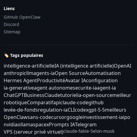
Liens
GitHub OpenClaw
Discord
Sitemap
🏷️ Tags populaires
intelligence-artificielle
IA (intelligence artificielle)
OpenAI
anthropic
llm
agents-ia
Open Source
Automatisation
Hermes Agent
Productivité
Avatar IA
configuration
ia-generative
agent autonome
securite-ia
agent-ia
ChatGPT
Business
Claude
tutoriel
ia-open-source
meilleur
robotique
Comparatif
api
claude-code
github
levée-de-fonds
regulation-ia
CLI
codex
gpt-5-5
meilleurs
OpenClaw
sans-code
cursor
google
investissement-ia
ipo
nvidia
ollama
spacex
Prompts IA
Telegram
claude-fable-5
elon-musk
VPS (serveur privé virtuel)