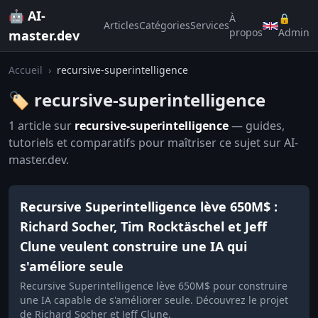
🤖 AI-
À
🔒
Articles
Catégories
Services
propos
Admin
master.dev
Accueil
›
recursive-superintelligence
🏷️ recursive-superintelligence
1 article sur
recursive-superintelligence
— guides,
tutoriels et comparatifs pour maîtriser ce sujet sur AI-
master.dev.
Recursive Superintelligence lève 650M$ :
Richard Socher, Tim Rocktäschel et Jeff
Clune veulent construire une IA qui
s'améliore seule
Recursive Superintelligence lève 650M$ pour construire
une IA capable de s'améliorer seule. Découvrez le projet
de Richard Socher et Jeff Clune.