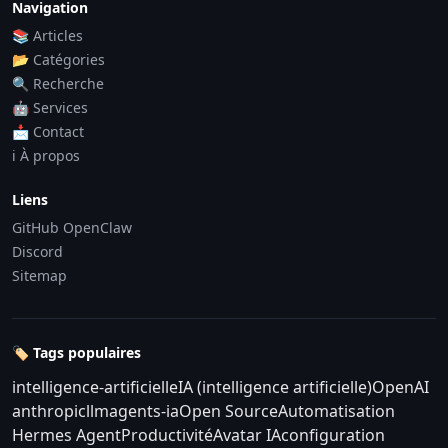
Navigation
📚 Articles
📂 Catégories
🔍 Recherche
🤖 Services
📩 Contact
ℹ️ À propos
Liens
GitHub OpenClaw
Discord
Sitemap
🏷️ Tags populaires
intelligence-artificielle
IA (intelligence artificielle)
OpenAI
anthropic
llm
agents-ia
Open Source
Automatisation
Hermes Agent
Productivité
Avatar IA
configuration