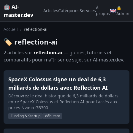
🤖 AI-
À
🔒
Articles
Catégories
Services
propos
Admin
master.dev
Accueil
›
reflection-ai
🏷️ reflection-ai
2 articles sur
reflection-ai
— guides, tutoriels et
comparatifs pour maîtriser ce sujet sur AI-master.dev.
SpaceX Colossus signe un deal de 6,3
milliards de dollars avec Reflection AI
Découvrez le deal historique de 6,3 milliards de dollars
entre SpaceX Colossus et Reflection AI pour l'accès aux
puces Nvidia GB300.
Funding & Startup
débutant