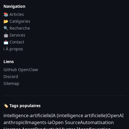
Navigation
📚 Articles
📂 Catégories
🔍 Recherche
🤖 Services
📩 Contact
ℹ️ À propos
Liens
GitHub OpenClaw
Discord
Sitemap
🏷️ Tags populaires
intelligence-artificielle
IA (intelligence artificielle)
OpenAI
anthropic
llm
agents-ia
Open Source
Automatisation