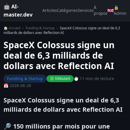
🤖 AI-
À
🔒
Articles
Catégories
Services
propos
Admin
master.dev
🏠 Accueil
›
Funding & Startup
›
SpaceX Colossus signe un deal de 6,3
milliards de dollars avec Reflection AI
SpaceX Colossus signe un
deal de 6,3 milliards de
dollars avec Reflection AI
Funding & Startup
⏱️ 11 min de lecture
🟢 Débutant
📅 2026-06-28
SpaceX Colossus signe un deal de 6,3
milliards de dollars avec Reflection AI
🔎 150 millions par mois pour une