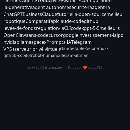
Hermes Agent
Productivité
Avatar IA
configuration
ia-generative
agent autonome
securite-ia
agent-ia
ChatGPT
Business
Claude
tutoriel
ia-open-source
meilleur
robotique
Comparatif
api
claude-code
github
levée-de-fonds
regulation-ia
CLI
codex
gpt-5-5
meilleurs
OpenClaw
sans-code
cursor
google
investissement-ia
ipo
nvidia
ollama
spacex
Prompts IA
Telegram
claude-fable-5
elon-musk
VPS (serveur privé virtuel)
github-copilot
robot-humanoide
sam-altman
© 2026 AI-master.dev — Fait avec ❤️ et de l'IA