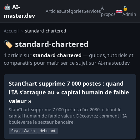
🤖 AI-
À
🔒
Articles
Catégories
Services
propos
Admin
master.dev
Accueil
›
standard-chartered
🏷️ standard-chartered
1 article sur
standard-chartered
— guides, tutoriels et
comparatifs pour maîtriser ce sujet sur AI-master.dev.
StanChart supprime 7 000 postes : quand
l'IA s'attaque au « capital humain de faible
valeur »
StanChart supprime 7 000 postes d'ici 2030, ciblant le
capital humain de faible valeur. Découvrez comment l'IA
bouleverse le secteur bancaire.
Skynet Watch
débutant