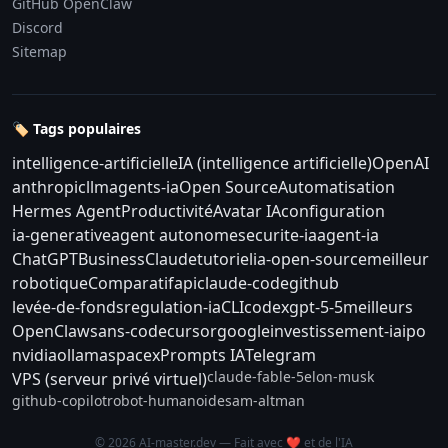
GitHub OpenClaw
Discord
Sitemap
🏷️ Tags populaires
intelligence-artificielle
IA (intelligence artificielle)
OpenAI
anthropic
llm
agents-ia
Open Source
Automatisation
Hermes Agent
Productivité
Avatar IA
configuration
ia-generative
agent autonome
securite-ia
agent-ia
ChatGPT
Business
Claude
tutoriel
ia-open-source
meilleur
robotique
Comparatif
api
claude-code
github
levée-de-fonds
regulation-ia
CLI
codex
gpt-5-5
meilleurs
OpenClaw
sans-code
cursor
google
investissement-ia
ipo
nvidia
ollama
spacex
Prompts IA
Telegram
claude-fable-5
elon-musk
VPS (serveur privé virtuel)
github-copilot
robot-humanoide
sam-altman
© 2026 AI-master.dev — Fait avec ❤️ et de l'IA