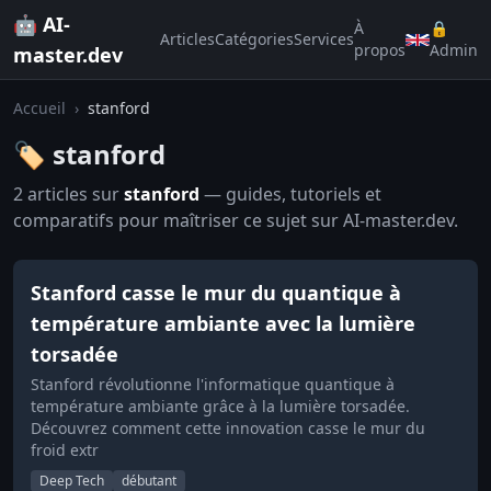
🤖 AI-
À
🔒
Articles
Catégories
Services
propos
Admin
master.dev
Accueil
›
stanford
🏷️ stanford
2 articles sur
stanford
— guides, tutoriels et
comparatifs pour maîtriser ce sujet sur AI-master.dev.
Stanford casse le mur du quantique à
température ambiante avec la lumière
torsadée
Stanford révolutionne l'informatique quantique à
température ambiante grâce à la lumière torsadée.
Découvrez comment cette innovation casse le mur du
froid extr
Deep Tech
débutant