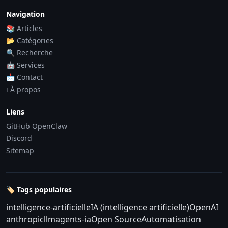
Navigation
📚 Articles
📂 Catégories
🔍 Recherche
🤖 Services
📩 Contact
ℹ️ À propos
Liens
GitHub OpenClaw
Discord
Sitemap
🏷️ Tags populaires
intelligence-artificielle
IA (intelligence artificielle)
OpenAI
anthropic
llm
agents-ia
Open Source
Automatisation