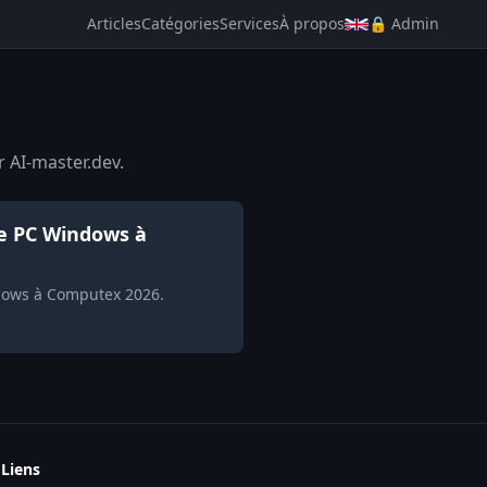
Articles
Catégories
Services
À propos
🔒 Admin
r AI-master.dev.
le PC Windows à
ndows à Computex 2026.
Liens