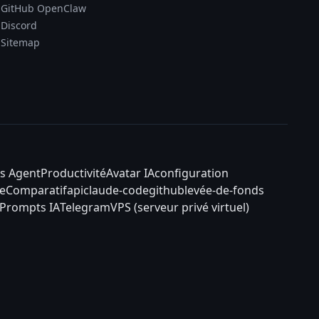
GitHub OpenClaw
Discord
Sitemap
s Agent
Productivité
Avatar IA
configuration
e
Comparatif
api
claude-code
github
levée-de-fonds
Prompts IA
Telegram
VPS (serveur privé virtuel)