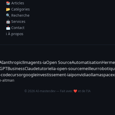
📚 Articles
📂 Catégories
🔍 Recherche
🤖 Services
📩 Contact
ℹ️ À propos
AI
anthropic
llm
agents-ia
Open Source
Automatisation
Herme
tGPT
Business
Claude
tutoriel
ia-open-source
meilleur
robotiqu
-code
cursor
google
investissement-ia
ipo
nvidia
ollama
spacex
-altman
© 2026 AI-master.dev — Fait avec ❤️ et de l'IA