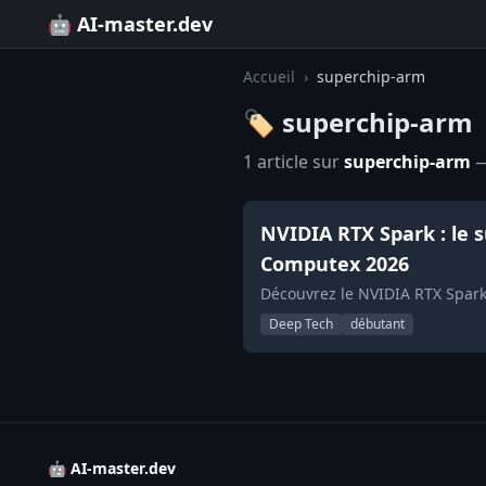
🤖 AI-master.dev
Accueil
›
superchip-arm
🏷️ superchip-arm
1 article sur
superchip-arm
—
NVIDIA RTX Spark : le 
Computex 2026
Découvrez le NVIDIA RTX Spark
Deep Tech
débutant
🤖 AI-master.dev