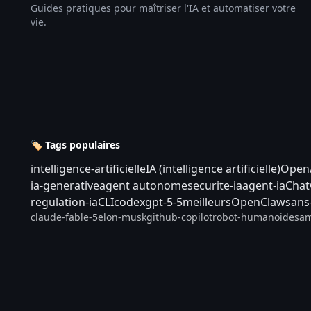
Guides pratiques pour maîtriser l'IA et automatiser votre
vie.
🏷️ Tags populaires
intelligence-artificielle
IA (intelligence artificielle)
Open
ia-generative
agent autonome
securite-ia
agent-ia
Cha
regulation-ia
CLI
codex
gpt-5-5
meilleurs
OpenClaw
sans
claude-fable-5
elon-musk
github-copilot
robot-humanoide
sam