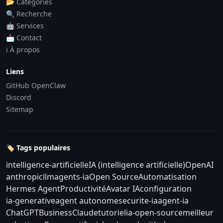
📂 Catégories
🔍 Recherche
🤖 Services
📩 Contact
ℹ️ À propos
Liens
GitHub OpenClaw
Discord
Sitemap
🏷️ Tags populaires
intelligence-artificielle
IA (intelligence artificielle)
OpenAI
anthropic
llm
agents-ia
Open Source
Automatisation
Hermes Agent
Productivité
Avatar IA
configuration
ia-generative
agent autonome
securite-ia
agent-ia
ChatGPT
Business
Claude
tutoriel
ia-open-source
meilleur