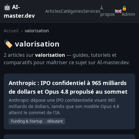
🤖 AI-
À
🔒
Articles
Catégories
Services
propos
Admin
master.dev
Accueil
›
valorisation
🏷️ valorisation
2 articles sur
valorisation
— guides, tutoriels et
comparatifs pour maîtriser ce sujet sur AI-master.dev.
Anthropic : IPO confidentiel à 965 milliards
de dollars et Opus 4.8 propulsé au sommet
Anthropic dépose une IPO confidentielle visant 965
milliards de dollars, tandis que son modèle Opus 4.8
atteint le sommet de l'IA.
Funding & Startup
débutant