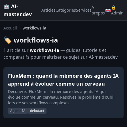
🤖 AI-
À
🔒
Articles
Catégories
Services
propos
Admin
master.dev
Accueil
›
workflows-ia
🏷️ workflows-ia
1 article sur
workflows-ia
— guides, tutoriels et
comparatifs pour maîtriser ce sujet sur AI-master.dev.
FluxMem : quand la mémoire des agents IA
apprend à évoluer comme un cerveau
Découvrez FluxMem : la mémoire des agents IA qui
évolue comme un cerveau. Résolvez le problème d'oubli
lors de vos workflows complexes.
Agents IA
débutant