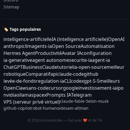
Sitemap
🏷️ Tags populaires
intelligence-artificielle
IA (intelligence artificielle)
OpenAI
anthropic
llm
agents-ia
Open Source
Automatisation
Hermes Agent
Productivité
Avatar IA
configuration
ia-generative
agent autonome
securite-ia
agent-ia
ChatGPT
Business
Claude
tutoriel
ia-open-source
meilleur
robotique
Comparatif
api
claude-code
github
levée-de-fonds
regulation-ia
CLI
codex
gpt-5-5
meilleurs
OpenClaw
sans-code
cursor
google
investissement-ia
ipo
nvidia
ollama
spacex
Prompts IA
Telegram
claude-fable-5
elon-musk
VPS (serveur privé virtuel)
github-copilot
robot-humanoide
sam-altman
© 2026 AI-master.dev — Fait avec ❤️ et de l'IA