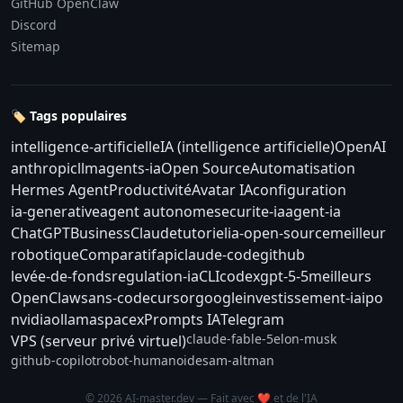
GitHub OpenClaw
Discord
Sitemap
🏷️ Tags populaires
intelligence-artificielle
IA (intelligence artificielle)
OpenAI
anthropic
llm
agents-ia
Open Source
Automatisation
Hermes Agent
Productivité
Avatar IA
configuration
ia-generative
agent autonome
securite-ia
agent-ia
ChatGPT
Business
Claude
tutoriel
ia-open-source
meilleur
robotique
Comparatif
api
claude-code
github
levée-de-fonds
regulation-ia
CLI
codex
gpt-5-5
meilleurs
OpenClaw
sans-code
cursor
google
investissement-ia
ipo
nvidia
ollama
spacex
Prompts IA
Telegram
claude-fable-5
elon-musk
VPS (serveur privé virtuel)
github-copilot
robot-humanoide
sam-altman
© 2026 AI-master.dev — Fait avec ❤️ et de l'IA