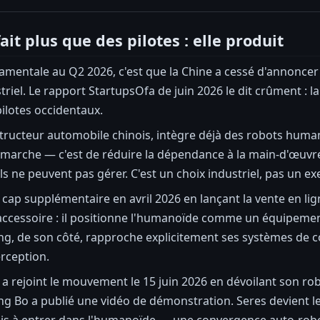
ait plus que des pilotes : elle produit
amentale au Q2 2026, c'est que la Chine a cessé d'annoncer
riel. Le rapport StartupsOfa de juin 2026 le dit crûment :
ilotes occidentaux.
ructeur automobile chinois, intègre déjà des robots humano
a marche — c'est de réduire la dépendance à la main-d'œuv
ls ne peuvent pas gérer. C'est un choix industriel, pas un 
 cap supplémentaire en avril 2026 en lançant la vente en l
 d'accessoire : il positionne l'humanoïde comme un équipe
ng, de son côté, rapproche explicitement ses systèmes de
erception.
 a rejoint le mouvement le 15 juin 2026 en dévoilant son r
ng Bo a publié une vidéo de démonstration. Seres devient le
s à entrer dans l'humanoïde — une convergence auto-robotiqu