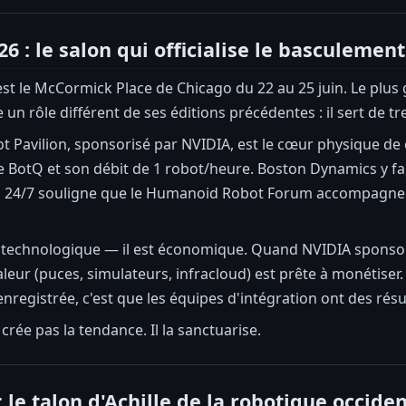
 : le salon qui officialise le basculement
st le McCormick Place de Chicago du 22 au 25 juin. Le plu
e un rôle différent de ses éditions précédentes : il sert de 
 Pavilion, sponsorisé par NVIDIA, est le cœur physique de
e BotQ et son débit de 1 robot/heure. Boston Dynamics y 
s 24/7 souligne que le Humanoid Robot Forum accompagne le
s technologique — il est économique. Quand NVIDIA sponsor
aleur (puces, simulateurs, infracloud) est prête à monétiser
enregistrée, c'est que les équipes d'intégration ont des rés
rée pas la tendance. Il la sanctuarise.
: le talon d'Achille de la robotique occide