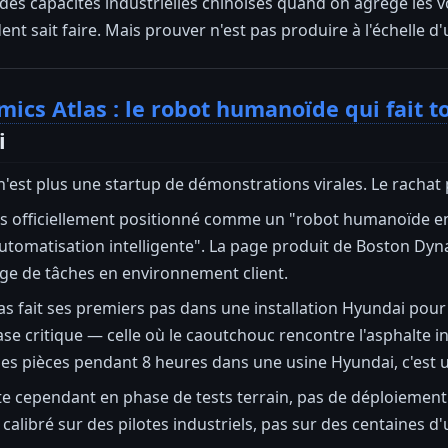
es capacités industrielles chinoises quand on agrège les vo
nt sait faire. Mais prouver n'est pas produire à l'échelle d'
ics Atlas : le robot humanoïde qui fait t
i
est plus une startup de démonstrations virales. Le rachat 
s officiellement positionné comme un "robot humanoïde enter
utomatisation intelligente". La page produit de Boston Dynam
ge de tâches en environnement client.
s fait ses premiers pas dans une installation Hyundai pour
hase critique — celle où le caoutchouc rencontre l'asphalte 
des pièces pendant 8 heures dans une usine Hyundai, c'est 
e cependant en phase de tests terrain, pas de déploiement 
calibré sur des pilotes industriels, pas sur des centaines d