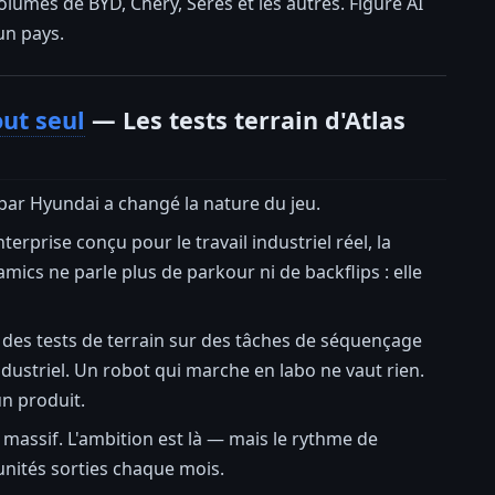
lumes de BYD, Chery, Seres et les autres. Figure AI
un pays.
out seul
— Les tests terrain d'Atlas
par Hyundai a changé la nature du jeu.
prise conçu pour le travail industriel réel, la
ics ne parle plus de parkour ni de backflips : elle
 des tests de terrain sur des tâches de séquençage
industriel. Un robot qui marche en labo ne vaut rien.
un produit.
massif. L'ambition est là — mais le rythme de
'unités sorties chaque mois.