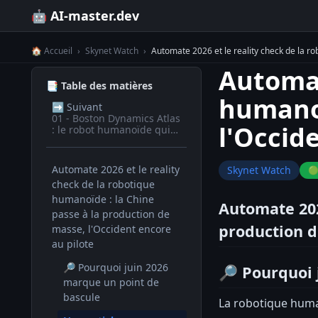
🤖 AI-master.dev
🏠 Accueil
›
Skynet Watch
›
Automate 2026 et le reality check de la ro
Automat
📑 Table des matières
humanoï
➡️
Suivant
01 - Boston Dynamics Atlas
l'Occid
: le robot humanoïde qui
fait tout seul
Automate 2026 et le reality
Skynet Watch
🟢
check de la robotique
humanoïde : la Chine
Automate 202
passe à la production de
production d
masse, l'Occident encore
au pilote
🔎 Pourquoi juin 2026
🔎 Pourquoi 
marque un point de
bascule
La robotique human