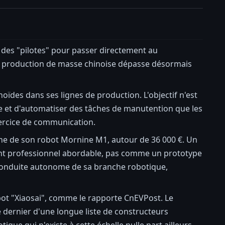
 des "pilotes" pour passer directement au
 la production de masse chinoise dépasse désormais
ïdes dans ses lignes de production. L'objectif n'est
re et d'automatiser des tâches de manutention que les
exercice de communication.
igne de son robot Mornine M1, autour de 36 000 €. Un
ment professionnel abordable, pas comme un prototype
 conduite autonome de sa branche robotique,
obot "Xiaosai", comme le rapporte CnEVPost. Le
 dernier d'une longue liste de constructeurs
e qui n'existe à cette échelle nulle part ailleurs.