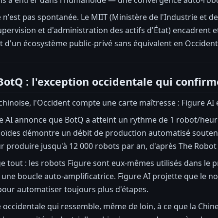
n'est pas spontanée. Le MIIT (Ministère de l'Industrie et d
ervision et d'administration des actifs d'État) encadrent et 
t d'un écosystème public-privé sans équivalent en Occident
BotQ : l'exception occidentale qui confirm
chinoise, l'Occident compte une carte maîtresse : Figure AI 
re AI annonce que BotQ a atteint un rythme de 1 robot/heure.
oïdes démontre un débit de production automatisé soutenu.
 produire jusqu'à 12 000 robots par an, d'après The Robot
ge tout : les robots Figure sont eux-mêmes utilisés dans le 
une boucle auto-amplificatrice. Figure AI projette que le no
our automatiser toujours plus d'étapes.
ne occidentale qui ressemble, même de loin, à ce que la Chin