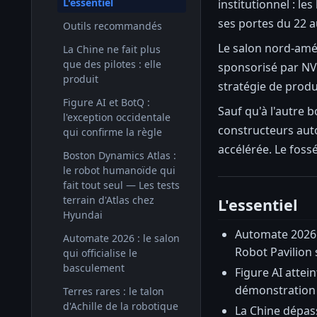
L'essentiel
institutionnel : l
ses portes du 22 a
Outils recommandés
Le salon nord-amér
La Chine ne fait plus
que des pilotes : elle
sponsorisé par NV
produit
stratégie de produc
Figure AI et BotQ :
Sauf qu'à l'autre 
l'exception occidentale
constructeurs auto
qui confirme la règle
accélérée. Le fossé
Boston Dynamics Atlas :
le robot humanoïde qui
fait tout seul — Les tests
terrain d'Atlas chez
L'essentiel
Hyundai
Automate 2026 
Automate 2026 : le salon
Robot Pavilion
qui officialise le
basculement
Figure AI attei
démonstration 
Terres rares : le talon
d'Achille de la robotique
La Chine dépass