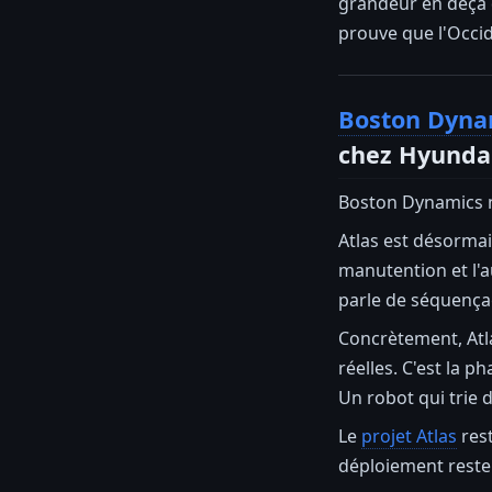
grandeur en deçà d
prouve que l'Occide
Boston Dynam
chez Hyunda
Boston Dynamics n'
Atlas est désormai
manutention et l'a
parle de séquença
Concrètement, Atla
réelles. C'est la p
Un robot qui trie 
Le
projet Atlas
rest
déploiement reste 