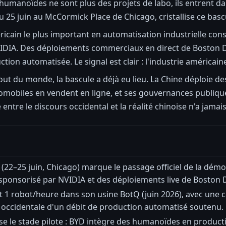
es humanoïdes ne sont plus des projets de labo, ils entrent
u 25 juin au McCormick Place de Chicago, cristallise ce bas
icain le plus important en automatisation industrielle con
IDIA. Des déploiements commerciaux en direct de Boston Dy
tion automatisée. Le signal est clair : l'industrie américain
bout du monde, la bascule a déjà eu lieu. La Chine déploie 
mobiles en vendent en ligne, et ses gouvernances publiques
 entre le discours occidental et la réalité chinoise n'a jamais
(22–25 juin, Chicago) marque le passage officiel de la dém
 sponsorisé par NVIDIA et des déploiements live de Boston
nt 1 robot/heure dans son usine BotQ (juin 2026), avec une
occidentale d'un débit de production automatisé soutenu.
e le stade pilote : BYD intègre des humanoïdes en producti