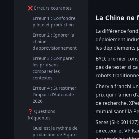
❌ Erreurs courantes
La Chine ne f
Erreur 1 : Confondre
pilote et production
La différence fond
Erreur 2 : Ignorer la
déploiement indust
chaîne
les déploiements p
d'approvisionnement
BYD, premier const
Erreur 3 : Comparer
les prix sans
pas de tester si ç
comparer les
robots traditionne
contextes
Chery a franchi un
Erreur 4 : Surestimer
prix qui n'a rien
l'impact d'Automate
2026
de recherche. XPe
mutualisant l'IA P
❓ Questions
fréquentes
Seres (SH: 601127)
Quel est le rythme de
directeur et VP Ka
production de Figure
automobiles chinoi