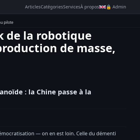
Articles
Catégories
Services
À propos
🔒 Admin
u pilote
k de la robotique
 production de masse,
noïde : la Chine passe à la
démocratisation — on en est loin. Celle du démenti