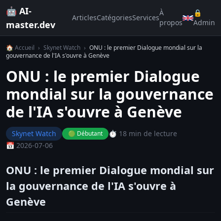
🤖 AI-
À
🔒
Articles
Catégories
Services
propos
Admin
master.dev
🏠 Accueil
›
Skynet Watch
›
ONU : le premier Dialogue mondial sur la
gouvernance de l'IA s'ouvre à Genève
ONU : le premier Dialogue
mondial sur la gouvernance
de l'IA s'ouvre à Genève
Skynet Watch
⏱️ 18 min de lecture
🟢 Débutant
📅 2026-07-06
ONU : le premier Dialogue mondial sur
la gouvernance de l'IA s'ouvre à
Genève