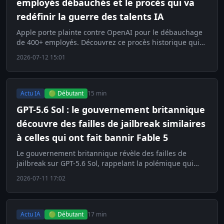
employés débauchés et le procès qui va
redéfinir la guerre des talents IA
Apple porte plainte contre OpenAI pour le débauchage
de 400+ employés. Découvrez ce procès historique qui
redéfinit la guerre des talents en IA.
2026-07-12 15:01
Actu IA
🟢 Débutant
15 min
GPT-5.6 Sol : le gouvernement britannique
découvre des failles de jailbreak similaires
à celles qui ont fait bannir Fable 5
Le gouvernement britannique révèle des failles de
jailbreak sur GPT-5.6 Sol, rappelant la polémique qui
avait fait bannir Fable 5. Décryptage.
2026-07-11 17:02
Actu IA
🟢 Débutant
17 min