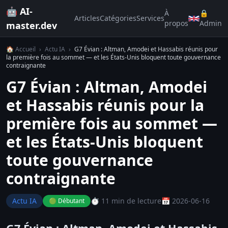
🤖 AI-
À
🔒
Articles
Catégories
Services
propos
Admin
master.dev
🏠 Accueil
›
Actu IA
›
G7 Évian : Altman, Amodei et Hassabis réunis pour
la première fois au sommet — et les États-Unis bloquent toute gouvernance
contraignante
G7 Évian : Altman, Amodei
et Hassabis réunis pour la
première fois au sommet —
et les États-Unis bloquent
toute gouvernance
contraignante
Actu IA
⏱️ 11 min de lecture
📅 2026-06-16
🟢 Débutant