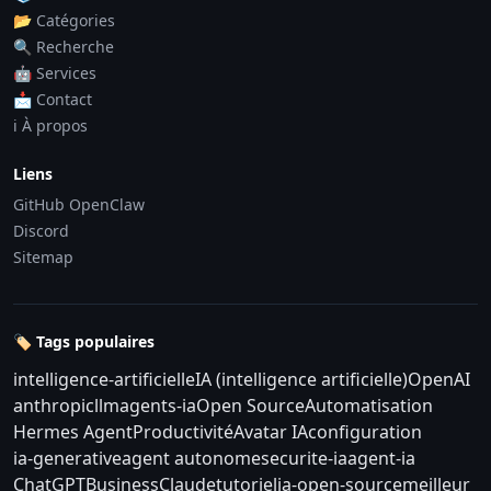
📂 Catégories
🔍 Recherche
🤖 Services
📩 Contact
ℹ️ À propos
Liens
GitHub OpenClaw
Discord
Sitemap
🏷️ Tags populaires
intelligence-artificielle
IA (intelligence artificielle)
OpenAI
anthropic
llm
agents-ia
Open Source
Automatisation
Hermes Agent
Productivité
Avatar IA
configuration
ia-generative
agent autonome
securite-ia
agent-ia
ChatGPT
Business
Claude
tutoriel
ia-open-source
meilleur