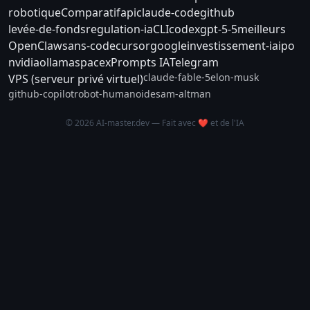
robotique
Comparatif
api
claude-code
github
levée-de-fonds
regulation-ia
CLI
codex
gpt-5-5
meilleurs
OpenClaw
sans-code
cursor
google
investissement-ia
ipo
nvidia
ollama
spacex
Prompts IA
Telegram
claude-fable-5
elon-musk
VPS (serveur privé virtuel)
github-copilot
robot-humanoide
sam-altman
© 2026 AI-master.dev — Fait avec ❤️ et de l'IA