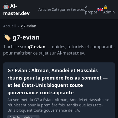
🤖 AI-
À
🔒
Articles
Catégories
Services
propos
Admin
master.dev
Accueil
›
g7-evian
🏷️ g7-evian
1 article sur
g7-evian
— guides, tutoriels et comparatifs
pour maîtriser ce sujet sur AI-master.dev.
G7 Évian : Altman, Amodei et Hassabis
réunis pour la première fois au sommet —
et les États-Unis bloquent toute
gouvernance contraignante
Au sommet du G7 à Évian, Altman, Amodei et Hassabis se
réunissent pour la première fois, tandis que les États-
Unis bloquent toute gouvernance de l'IA.
Actu IA
débutant