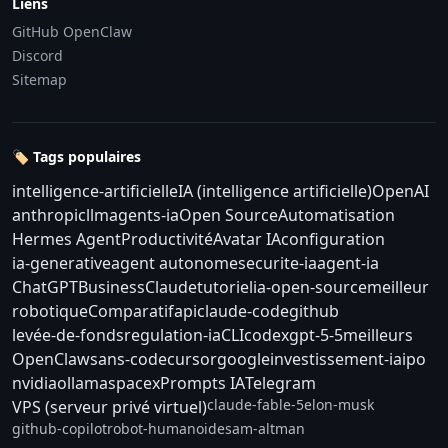
Liens
GitHub OpenClaw
Discord
Sitemap
🏷️ Tags populaires
intelligence-artificielle
IA (intelligence artificielle)
OpenAI
anthropic
llm
agents-ia
Open Source
Automatisation
Hermes Agent
Productivité
Avatar IA
configuration
ia-generative
agent autonome
securite-ia
agent-ia
ChatGPT
Business
Claude
tutoriel
ia-open-source
meilleur
robotique
Comparatif
api
claude-code
github
levée-de-fonds
regulation-ia
CLI
codex
gpt-5-5
meilleurs
OpenClaw
sans-code
cursor
google
investissement-ia
ipo
nvidia
ollama
spacex
Prompts IA
Telegram
claude-fable-5
elon-musk
VPS (serveur privé virtuel)
github-copilot
robot-humanoide
sam-altman