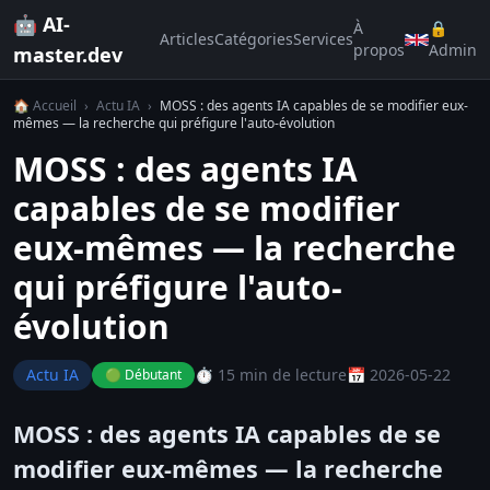
🤖 AI-
À
🔒
Articles
Catégories
Services
propos
Admin
master.dev
🏠 Accueil
›
Actu IA
›
MOSS : des agents IA capables de se modifier eux-
mêmes — la recherche qui préfigure l'auto-évolution
MOSS : des agents IA
capables de se modifier
eux-mêmes — la recherche
qui préfigure l'auto-
évolution
Actu IA
⏱️ 15 min de lecture
📅 2026-05-22
🟢 Débutant
MOSS : des agents IA capables de se
modifier eux-mêmes — la recherche