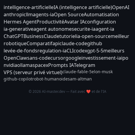
intelligence-artificielle
IA (intelligence artificielle)
OpenAI
anthropic
llm
agents-ia
Open Source
Automatisation
Hermes Agent
Productivité
Avatar IA
configuration
ia-generative
agent autonome
securite-ia
agent-ia
ChatGPT
Business
Claude
tutoriel
ia-open-source
meilleur
robotique
Comparatif
api
claude-code
github
levée-de-fonds
regulation-ia
CLI
codex
gpt-5-5
meilleurs
OpenClaw
sans-code
cursor
google
investissement-ia
ipo
nvidia
ollama
spacex
Prompts IA
Telegram
claude-fable-5
elon-musk
VPS (serveur privé virtuel)
github-copilot
robot-humanoide
sam-altman
© 2026 AI-master.dev — Fait avec ❤️ et de l'IA