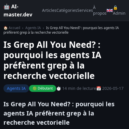
🤖 AI-
À
🔒
Articles
Catégories
Services
propos
Admin
master.dev
🏠 Accueil
›
Agents IA
›
Is Grep All You Need? : pourquoi les agents IA
préfèrent grep à la recherche vectorielle
Is Grep All You Need? :
pourquoi les agents IA
préfèrent grep à la
recherche vectorielle
Agents IA
⏱️ 14 min de lecture
📅 2026-05-17
🟢 Débutant
Is Grep All You Need? : pourquoi les
agents IA préfèrent grep à la
recherche vectorielle