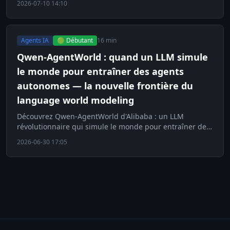
2026-07-10 14:10
Agents IA
🟢 Débutant
16 min
Qwen-AgentWorld : quand un LLM simule
le monde pour entraîner des agents
autonomes — la nouvelle frontière du
language world modeling
Découvrez Qwen-AgentWorld d'Alibaba : un LLM
révolutionnaire qui simule le monde pour entraîner des
agents autonomes. La nouvelle frontière du language
2026-06-30 17:05
world mo