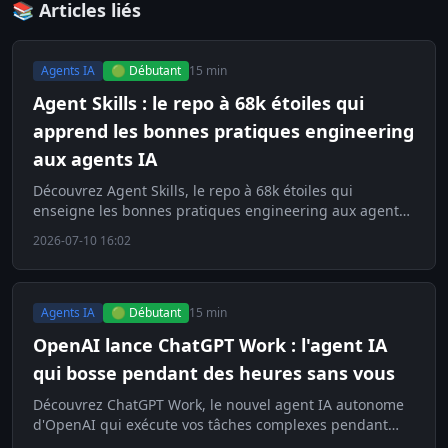
📚 Articles liés
Agents IA
🟢 Débutant
15 min
Agent Skills : le repo à 68k étoiles qui
apprend les bonnes pratiques engineering
aux agents IA
Découvrez Agent Skills, le repo à 68k étoiles qui
enseigne les bonnes pratiques engineering aux agents
IA pour éviter la dette technique.
2026-07-10 16:02
Agents IA
🟢 Débutant
15 min
OpenAI lance ChatGPT Work : l'agent IA
qui bosse pendant des heures sans vous
Découvrez ChatGPT Work, le nouvel agent IA autonome
d'OpenAI qui exécute vos tâches complexes pendant
des heures sans aucune intervention humaine.