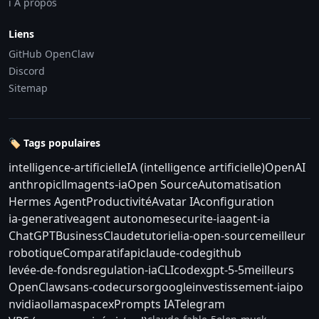
ℹ️ À propos
Liens
GitHub OpenClaw
Discord
Sitemap
🏷️ Tags populaires
intelligence-artificielle
IA (intelligence artificielle)
OpenAI
anthropic
llm
agents-ia
Open Source
Automatisation
Hermes Agent
Productivité
Avatar IA
configuration
ia-generative
agent autonome
securite-ia
agent-ia
ChatGPT
Business
Claude
tutoriel
ia-open-source
meilleur
robotique
Comparatif
api
claude-code
github
levée-de-fonds
regulation-ia
CLI
codex
gpt-5-5
meilleurs
OpenClaw
sans-code
cursor
google
investissement-ia
ipo
nvidia
ollama
spacex
Prompts IA
Telegram