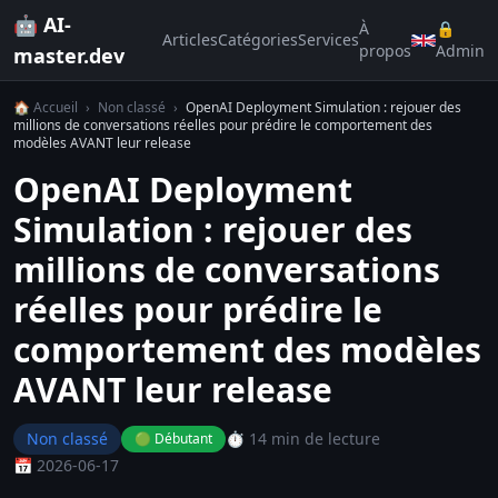
🤖 AI-
À
🔒
Articles
Catégories
Services
propos
Admin
master.dev
🏠 Accueil
›
Non classé
›
OpenAI Deployment Simulation : rejouer des
millions de conversations réelles pour prédire le comportement des
modèles AVANT leur release
OpenAI Deployment
Simulation : rejouer des
millions de conversations
réelles pour prédire le
comportement des modèles
AVANT leur release
Non classé
⏱️ 14 min de lecture
🟢 Débutant
📅 2026-06-17