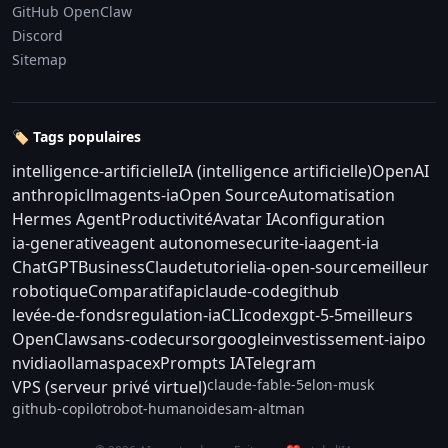
GitHub OpenClaw
Discord
Sitemap
🏷️ Tags populaires
intelligence-artificielle
IA (intelligence artificielle)
OpenAI
anthropic
llm
agents-ia
Open Source
Automatisation
Hermes Agent
Productivité
Avatar IA
configuration
ia-generative
agent autonome
securite-ia
agent-ia
ChatGPT
Business
Claude
tutoriel
ia-open-source
meilleur
robotique
Comparatif
api
claude-code
github
levée-de-fonds
regulation-ia
CLI
codex
gpt-5-5
meilleurs
OpenClaw
sans-code
cursor
google
investissement-ia
ipo
nvidia
ollama
spacex
Prompts IA
Telegram
claude-fable-5
elon-musk
VPS (serveur privé virtuel)
github-copilot
robot-humanoide
sam-altman