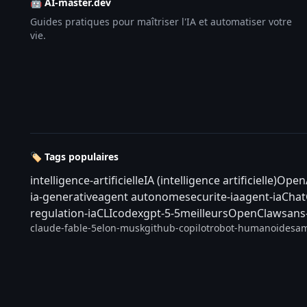
🤖 AI-master.dev
Guides pratiques pour maîtriser l'IA et automatiser votre
vie.
🏷️ Tags populaires
intelligence-artificielle
IA (intelligence artificielle)
Open
ia-generative
agent autonome
securite-ia
agent-ia
Cha
regulation-ia
CLI
codex
gpt-5-5
meilleurs
OpenClaw
sans
claude-fable-5
elon-musk
github-copilot
robot-humanoide
sam