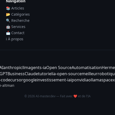
Navigation
📚 Articles
📂 Catégories
🔍 Recherche
🤖 Services
📩 Contact
ℹ️ À propos
AI
anthropic
llm
agents-ia
Open Source
Automatisation
Herme
tGPT
Business
Claude
tutoriel
ia-open-source
meilleur
robotiqu
-code
cursor
google
investissement-ia
ipo
nvidia
ollama
spacex
-altman
© 2026 AI-master.dev — Fait avec ❤️ et de l'IA