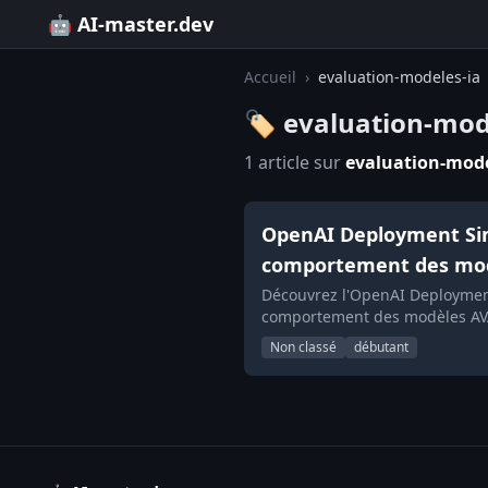
🤖 AI-master.dev
Accueil
›
evaluation-modeles-ia
🏷️ evaluation-mod
1 article sur
evaluation-mode
OpenAI Deployment Simu
comportement des mod
Découvrez l'OpenAI Deployment 
comportement des modèles AV
Non classé
débutant