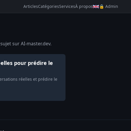
Articles
Catégories
Services
À propos
🔒 Admin
sujet sur AI-master.dev.
lles pour prédire le
sations réelles et prédire le