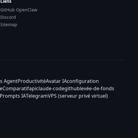
Liens
GitHub OpenClaw
Discord
Sitemap
s Agent
Productivité
Avatar IA
configuration
e
Comparatif
api
claude-code
github
levée-de-fonds
Prompts IA
Telegram
VPS (serveur privé virtuel)