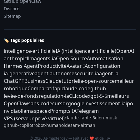
GitHub OpenClaw
Discord
Sitemap
🏷️ Tags populaires
intelligence-artificielle
IA (intelligence artificielle)
OpenAI
anthropic
llm
agents-ia
Open Source
Automatisation
Hermes Agent
Productivité
Avatar IA
configuration
ia-generative
agent autonome
securite-ia
agent-ia
ChatGPT
Business
Claude
tutoriel
ia-open-source
meilleur
robotique
Comparatif
api
claude-code
github
levée-de-fonds
regulation-ia
CLI
codex
gpt-5-5
meilleurs
OpenClaw
sans-code
cursor
google
investissement-ia
ipo
nvidia
ollama
spacex
Prompts IA
Telegram
claude-fable-5
elon-musk
VPS (serveur privé virtuel)
github-copilot
robot-humanoide
sam-altman
© 2026 AI-master.dev — Fait avec ❤️ et de l'IA