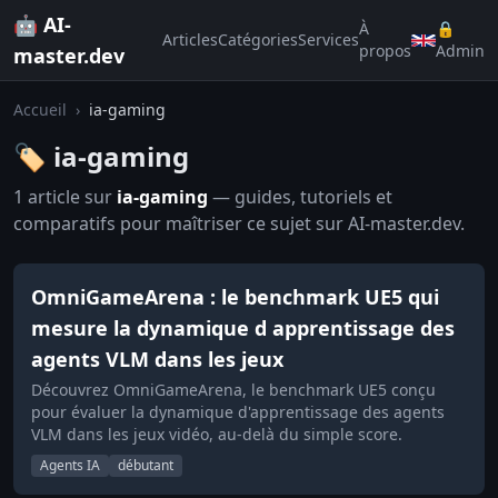
🤖 AI-
À
🔒
Articles
Catégories
Services
propos
Admin
master.dev
Accueil
›
ia-gaming
🏷️ ia-gaming
1 article sur
ia-gaming
— guides, tutoriels et
comparatifs pour maîtriser ce sujet sur AI-master.dev.
OmniGameArena : le benchmark UE5 qui
mesure la dynamique d apprentissage des
agents VLM dans les jeux
Découvrez OmniGameArena, le benchmark UE5 conçu
pour évaluer la dynamique d'apprentissage des agents
VLM dans les jeux vidéo, au-delà du simple score.
Agents IA
débutant